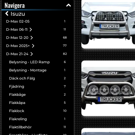
Navigera
Isuzu
D-Max 02-05
1
D-Max 06-11
11
D-Max 12-20
68
D-Max 2025+
77
D-Max 21-24
82
Belysning - LED Ramp
6
Belysning - Montage
1
Däck och Fälg
2
Fjädring
7
Flakbåge
2
Flakkåpa
5
Flaklock
10
Flakreling
1
Flaktillbehör
11