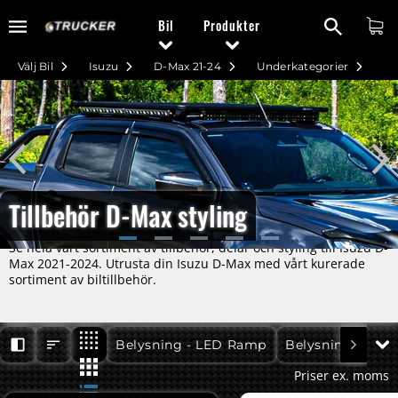
Bil
Produkter
Välj Bil
Isuzu
D-Max 21-24
Underkategorier
Tillbehör D-Max styling
Se hela vårt sortiment av tillbehör, delar och styling till Isuzu D-
Max 2021-2024. Utrusta din Isuzu D-Max med vårt kurerade
sortiment av biltillbehör.
D-Max 21-24
D-Max 21-24
Belysning - LED Ramp
Belysning - Mon
Priser ex. moms