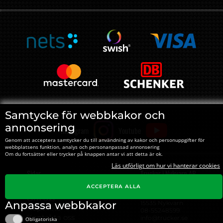
Samtycke för webbkakor och
annonsering
Instagram
Youtube
Genom att acceptera samtycker du till användning av kakor och personuppgifter för
webbplatsens funktion, analys och personanpassad annonsering
Om du fortsätter eller trycker på knappen antar vi att detta är ok.
Läs utförligt om hur vi hanterar cookies
Sidor
Trucker i Nykvarn AB
ACCEPTERA ALLA
Hitta till Trucker
Org#: ‍556310-4495
Norra Gärdet 5
Om oss
Anpassa webbkakor
15535 Nykvarn
Köpvillkor
08-55248599
Kontakta oss
info@trucker.se
Obligatoriska