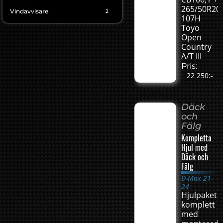
265/50R20
Vindavvisare
2
107H
Toyo
Open
Country
A/T III
Pris:
22 250:-
Däck
och
Fälg
Kompletta
Hjul med
Däck och
Fälg
D-Max 21-
24
Hjulpaket
komplett
med