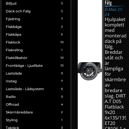
Fälg
Billjud
3
D-Max 21-
Däck och Fälg
2
24
Hjulpaket
Fjädring
7
komplett
Flakbåge
2
med
Flakkåpa
5
monterad
däck på
Flaklock
10
fälg.
Flakreling
1
Breddar
utåt och
Flaktillbehör
10
är
Frontbåge - Ljusfäste
10
lämpliga
för
Lastsläde
0
skärmbred
Insteg
7
av
Lastsläde - Lådsystem
6
bredare
slag. DIRT
Radio
0
A.T D05
Offroad
4
Flatblack
9x20
Skärmbreddare
2
6x135/139,
Styling
1
ET20
Takräck
CB106,1 +
3