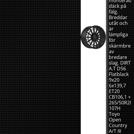
monterad
däck på
fälg.
Breddar
utåt och
är
lämpliga
för
skärmbred
av
bredare
slag. DIRT
A.T D56
Flatblack
9x20
6x139,7
ET20
CB106,1 +
265/50R20
107H
Toyo
Open
Country
A/T III