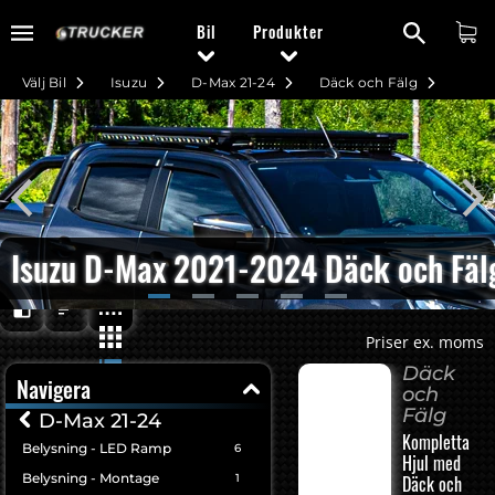
Bil
Produkter
Välj Bil
Isuzu
D-Max 21-24
Däck och Fälg
Isuzu D-Max 2021-2024 Däck och Fäl
Priser ex. moms
Däck
Navigera
och
Fälg
D-Max 21-24
Kompletta
Belysning - LED Ramp
6
Hjul med
Belysning - Montage
1
Däck och