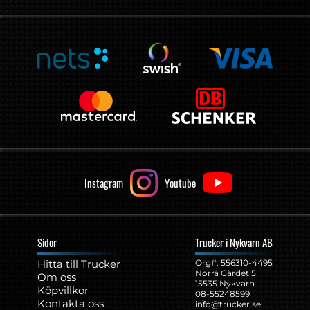
Instagram
Youtube
Sidor
Trucker i Nykvarn AB
Hitta till Trucker
Org#: ‍556310-4495
Norra Gärdet 5
Om oss
15535 Nykvarn
Köpvillkor
08-55248599
Kontakta oss
info@trucker.se