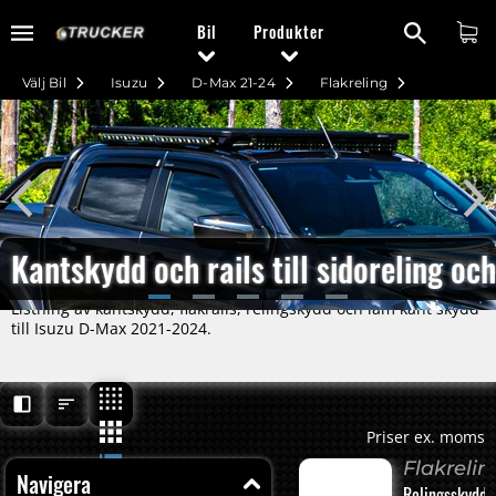
Bil
Produkter
Välj Bil
Isuzu
D-Max 21-24
Flakreling
Kantskydd och rails till sidoreling 
Listning av kantskydd, flakrails, relingskydd och läm kant skydd
till Isuzu D-Max 2021-2024.
Priser ex. moms
Flakrelin
Navigera
Relingsskydd