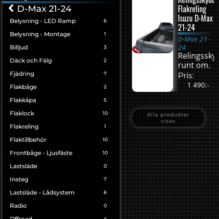
Flakreling
D-Max 21-24
Isuzu D-Max
Belysning - LED Ramp
6
21-24
Belysning - Montage
1
D-Max 21-
24
Billjud
3
Relingssky
Däck och Fälg
2
runt om.
Fjädring
7
Pris:
1 490:-
Flakbåge
2
Flakkåpa
5
Flaklock
10
Alla produkter
visas
Flakreling
1
Flaktillbehör
10
Frontbåge - Ljusfäste
10
Lastsläde
0
Insteg
7
Lastsläde - Lådsystem
6
Radio
0
Offroad
4