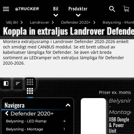
Bil
Produkter
Välj Bil
Landrover
Defender 2020+
Belysning - Mon
Koppla in extraljus Landrover Defen
Montera extraljusramp i Landrover Defender 2020-2026 enkelt
och smidigt med CANBUS moddul. Se ett brett utbud av
kabelsatser lämpliga för Defender. Se även vårt breda
sortiment av LEDramper och extraljus lämpliga för Defender
2020-2026.
Priser ex. moms
Belysnin
Navigera
-
Montage
Defender 2020+
XBB Dongle
Belysning - LED Ramp
4
& Power
Belysning - Montage
1
Unit