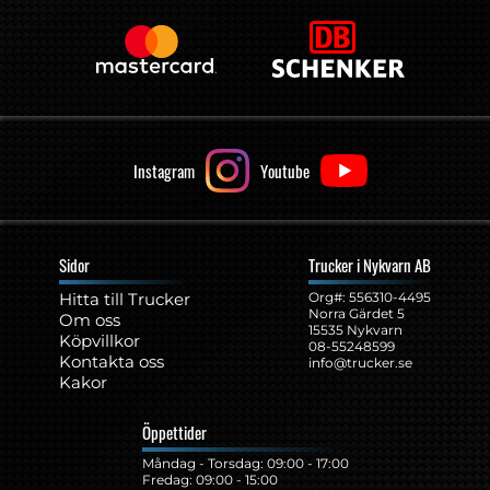
Instagram
Youtube
Sidor
Trucker i Nykvarn AB
Hitta till Trucker
Org#: ‍556310-4495
Norra Gärdet 5
Om oss
15535 Nykvarn
Köpvillkor
08-55248599
Kontakta oss
info@trucker.se
Kakor
Öppettider
Måndag - Torsdag: 09:00 - 17:00
Fredag: 09:00 - 15:00