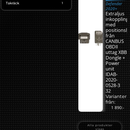
Takräck
Defender
1
2020+
Extraljus
inkoppling
med
positionslj
från
CANBUS
OBDII
uttag XBB
Dongle +
Power
unit
IDAB-
2020-
0528-3
32
Varianter
från:
1 890:-
Alla produkter
visas