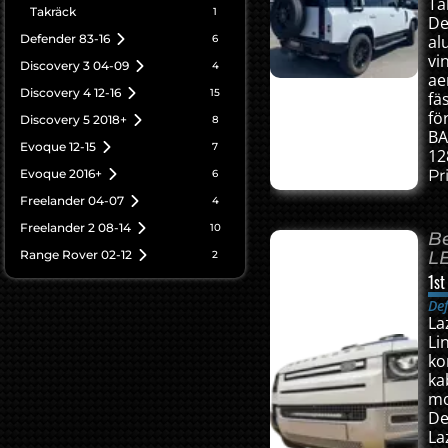
Ta
Takräck
1
De
Defender 83-16
al
6
vi
Discovery 3 04-09
4
ae
Discovery 4 12-16
15
fä
fö
Discovery 5 2018+
8
BA
Evoque 12-15
7
12
Evoque 2016+
Pri
6
Freelander 04-07
4
Freelander 2 08-14
10
Be
Range Rover 02-12
L
2
1st
De
La
Li
ko
ka
mo
De
Laz