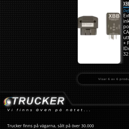
XB
De
Ex
in
po
CA
ut
+ 
ID
32
Visar
6
av
6
prod
även
Vi finns
på nätet...
Trucker finns på vägarna, sålt på över 30.000