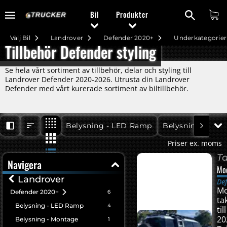
Bil
Produkter
Välj Bil
Landrover
Defender 2020+
Underkategorier
Tillbehör Defender styling
Se hela vårt sortiment av tillbehör, delar och styling till
Landrover Defender 2020-2026. Utrusta din Landrover
Defender med vårt kurerade sortiment av biltillbehör.
Defender 2020+
Defender 2020+
Belysning - LED Ramp
Belysning - Mon
Priser ex. moms
T
Navigera
Mod
Landrover
De
Mo
Defender 2020+
6
ta
Belysning - LED Ramp
4
ti
20
Belysning - Montage
1