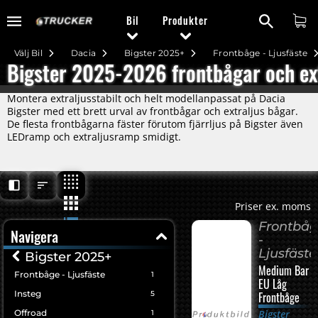
Bil
Produkter
Välj Bil
Dacia
Bigster 2025+
Frontbåge - Ljusfäste
Bigster 2025-2026 frontbågar och ext
Montera extraljusstabilt och helt modellanpassat på Dacia
Bigster med ett brett urval av frontbågar och extraljus bågar.
De flesta frontbågarna fäster förutom fjärrljus på Bigster även
LEDramp och extraljusramp smidigt.
Priser ex. moms
Frontbå
Navigera
-
Ljusfäste
Bigster 2025+
Medium Bar
Frontbåge - Ljusfäste
1
EU Låg
Insteg
5
Frontbåge
Offroad
Bigster
1