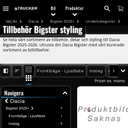
Bil
Produkter
Välj Bil
Dacia
Bigster 2025+
Underkategorier
Tillbehör Bigster styling
Se hela vårt sortiment av tillbehör, delar och styling till Dacia
Bigster 2025-2026. Utrusta din Dacia Bigster med vårt kurerade
sortiment av biltillbehör.
Bigster 2025+
Bigster 2025+
Bigster 2
Frontbåge - Ljusfäste
Insteg
Offroad
Priser ex. moms
Navigera
Dacia
Bigster 2025+
7
Frontbåge - Ljusfäste
1
Insteg
5