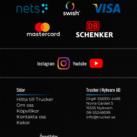
Instagram
Youtube
Sidor
Trucker i Nykvarn AB
Hitta till Trucker
Org#: ‍556310-4495
Norra Gärdet 5
Om oss
15535 Nykvarn
Köpvillkor
08-55248599
Kontakta oss
info@trucker.se
Kakor
Öppettider