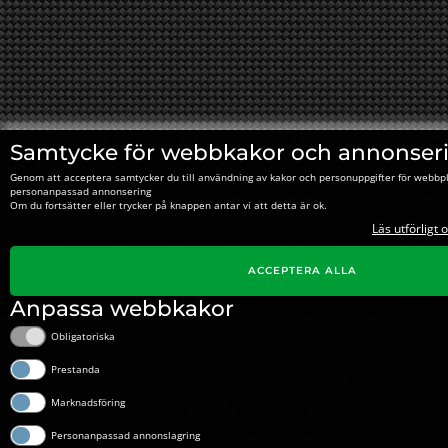
Samtycke för webbkakor och annonser
Genom att acceptera samtycker du till användning av kakor och personuppgifter för webbpl
personanpassad annonsering
Om du fortsätter eller trycker på knappen antar vi att detta är ok.
Läs utförligt
ACCEPTERA ALLA
Anpassa webbkakor
Obligatoriska
Prestanda
Marknadsföring
Personanpassad annonslagring