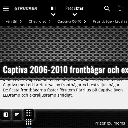
Bil
Produkter
Välj Bil
Chevrolet
Captiva 06-10
Frontbåge - Ljusfäs
Captiva 2006-2010 frontbågar och ext
Montera extraljusstabilt och helt modellanpassat på Chevrolet
Captiva med ett brett urval av frontbågar och extraljus bågar.
De flesta frontbågarna fäster förutom fjärrljus på Captiva även
LEDramp och extraljusramp smidigt.
Priser ex. moms