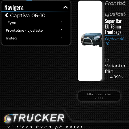
Frontbå
Navigera
-
Ljusfäste
Captiva 06-10
Super Bar
_Fynd
1
EU 76mm
Frontbåge - Ljusfäste
1
Frontbåge
Insteg
Captiva 06-
1
10
12
Varianter
från:
4 990:-
Alla produkter
visas
även
Vi finns
på nätet...