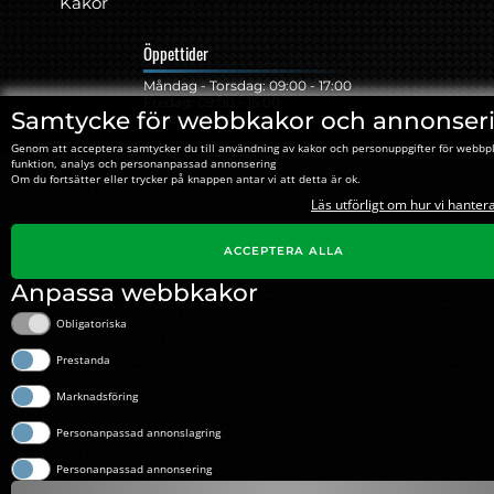
Kakor
Öppettider
Måndag - Torsdag: 09:00 - 17:00
Fredag: 09:00 - 15:00
Samtycke för webbkakor och annonser
Lunch: 12:00 - 13:15
Genom att acceptera samtycker du till användning av kakor och personuppgifter för webbp
funktion, analys och personanpassad annonsering
Om du fortsätter eller trycker på knappen antar vi att detta är ok.
Läs utförligt om hur vi hanter
ACCEPTERA ALLA
Anpassa webbkakor
Obligatoriska
Prestanda
Marknadsföring
Personanpassad annonslagring
Personanpassad annonsering