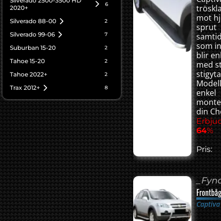
Silverado 2500-3500 HD
6
tröskl
2020+
mot hj
Silverado 88-00
2
sprut
Silverado 99-06
7
samtid
som in
Suburban 15-20
2
blir en
Tahoe 15-20
2
med s
stigyta
Tahoe 2022+
2
Model
Trax 2012+
8
enkel
monter
din Ch
Erbju
64
%
Pris:
_Fyn
Frontbåg
Captiva