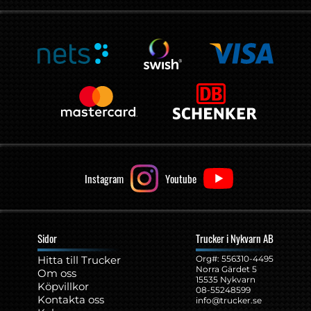
Instagram
Youtube
Sidor
Trucker i Nykvarn AB
Hitta till Trucker
Org#: ‍556310-4495
Norra Gärdet 5
Om oss
15535 Nykvarn
Köpvillkor
08-55248599
Kontakta oss
info@trucker.se