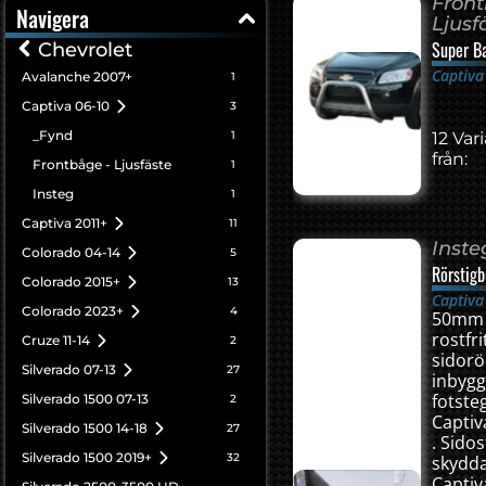
Front
Navigera
Ljusf
Super B
Chevrolet
Captiva
Avalanche 2007+
1
Captiva 06-10
3
_Fynd
1
12 Var
från:
Frontbåge - Ljusfäste
1
Insteg
1
Captiva 2011+
11
Inste
Colorado 04-14
5
Rörstigb
Colorado 2015+
13
Captiva
Colorado 2023+
4
50mm
rostfri
Cruze 11-14
2
sidor
Silverado 07-13
27
inbygg
fotsteg 
Silverado 1500 07-13
2
Captiv
Silverado 1500 14-18
27
. Sido
Silverado 1500 2019+
32
skydd
Captiv