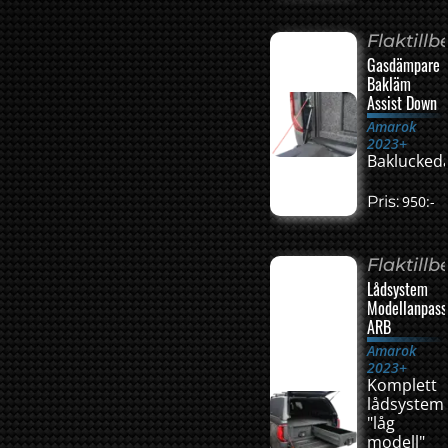
Flaktillb
Gasdämpare
Bakläm
Assist Down
Amarok
2023+
Baklucke
Pris:
950:-
Flaktillb
Lådsystem
Modellanpass
ARB
Amarok
2023+
Komplett
lådsystem
"låg
modell"