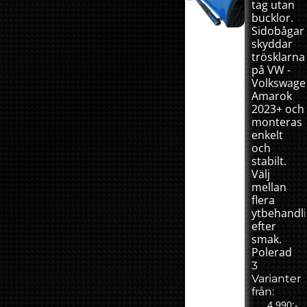
tag utan
bucklor.
Sidobågar
skyddar
trösklarna
på VW -
Volkswage
Amarok
2023+ och
monteras
enkelt
och
stabilt.
Välj
mellan
flera
ytbehandl
efter
smak.
Polerad
3
Varianter
från:
4 990:-