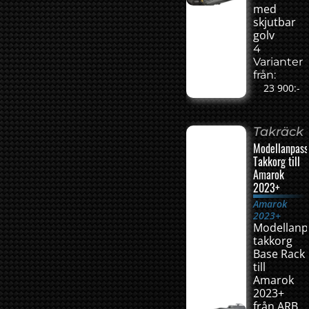
med
skjutbar
golv
4
Varianter
från:
23 900:-
Takräck
Modellanpass
Takkorg till
Amarok
2023+
Amarok
2023+
Modellanp
takkorg
Base Rack
till
Amarok
2023+
från ARB.