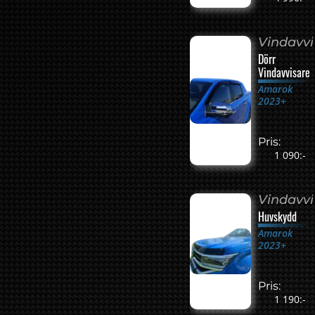
Vindavvi
Dörr
Vindavvisare
Amarok
2023+
Pris:
1 090:-
Vindavvi
Huvskydd
Amarok
2023+
Pris:
1 190:-