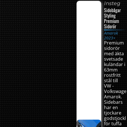
Insteg
Sidobågar
Styling
Premium
Sidorör
Amarok
2023+
Premium
sidorör
med äkta
svetsade
kuländar i
63mm
rostfritt
stål till
VW -
Volkswage
Amarok.
Sidebars
har en
tjockare
godstjockl
för tuffa