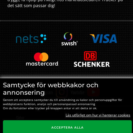
det sätt som passar dig!
Samtycke för webbkakor och
annonsering
Instagram
Youtube
Genom att acceptera samtycker du till användning av kakor och personuppgifter för
webbplatsens funktion, analys och personanpassad annonsering
Om du fortsätter eller trycker på knappen antar vi att detta är ok.
Läs utförligt om hur vi hanterar cookies
Sidor
Trucker i Nykvarn AB
Hitta till Trucker
Org#: ‍556310-4495
ACCEPTERA ALLA
Norra Gärdet 5
Om oss