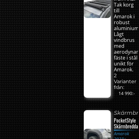
Tak korg
till
Amarok i
robust
aluminium
Lågt
vindbrus
med
aerodynam
fäste i stål
unikt för
Amarok.
2
Varianter
från:
14 990:-
Skärmbr
PocketStyle
Skärmbredda
Amarok
2023+