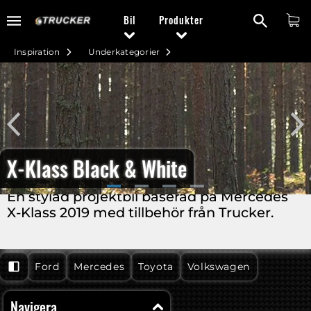
Bil
Produkter
Inspiration
Underkategorier
X-Klass Black & White
En stylad projektbil baserad på Mercedes
X-Klass 2019 med tillbehör från Trucker.
Inspiration
Inspiration
Inspiration
Inspiration
Ford
Mercedes
Toyota
Volkswagen
Navigera