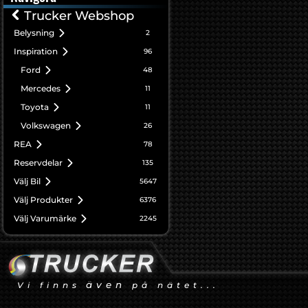
Trucker Webshop
Belysning
2
Inspiration
96
Ford
48
Mercedes
11
Toyota
11
Volkswagen
26
REA
78
Reservdelar
135
Välj Bil
5647
Välj Produkter
6376
Välj Varumärke
2245
även
Vi finns
på nätet...