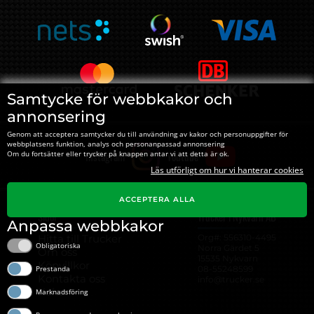
Samtycke för webbkakor och
annonsering
Genom att acceptera samtycker du till användning av kakor och personuppgifter för
webbplatsens funktion, analys och personanpassad annonsering
Instagram
Youtube
Om du fortsätter eller trycker på knappen antar vi att detta är ok.
Läs utförligt om hur vi hanterar cookies
ACCEPTERA ALLA
Sidor
Trucker i Nykvarn AB
Anpassa webbkakor
Hitta till Trucker
Org#: ‍556310-4495
Obligatoriska
Norra Gärdet 5
Om oss
15535 Nykvarn
Köpvillkor
08-55248599
Prestanda
Kontakta oss
info@trucker.se
Kakor
Marknadsföring