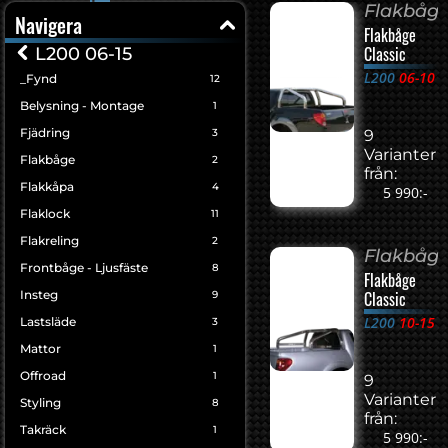
Flakbåg
Navigera
Flakbåge
Classic
L200 06-15
L200
06-10
_Fynd
12
Belysning - Montage
1
Fjädring
3
9
Varianter
Flakbåge
2
från:
Flakkåpa
4
5 990:-
Flaklock
11
Flakreling
2
Flakbåg
Frontbåge - Ljusfäste
8
Flakbåge
Insteg
Classic
9
L200
10-15
Lastsläde
3
Mattor
1
Offroad
1
9
Varianter
Styling
8
från:
Takräck
1
5 990:-