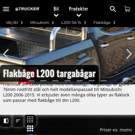
Bil
Produkter
Välj Bil
Mitsubishi
L200 06-15
Flakbåge
Flakbåge L200 targabågar
Framhäv din L200 pickup med en flakbåge. Targabåge är gjord i
76mm rostfritt stål och helt modellanpassad till Mitsubishi
L200 2006-2015. Vi erbjuder även många olika typer av flaklock
som passar med flakbåge till din L200.
Priser ex. moms