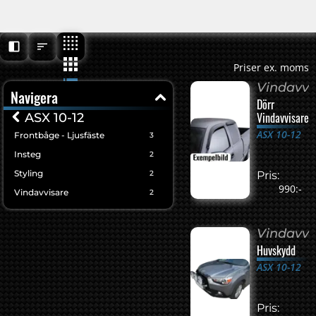
Priser ex. moms
Vindavvi
Navigera
Dörr
Vindavvisare
ASX 10-12
ASX 10-12
Frontbåge - Ljusfäste
3
Insteg
2
Styling
2
Pris:
990:-
Vindavvisare
2
Vindavvi
Huvskydd
ASX 10-12
Pris: