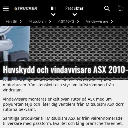
Bil
Produkter
Välj Bil
Mitsubishi
ASX 10-12
Vindavvisare
Huvskydd och vindavvisare ASX 2010
Praktisk styling till din Mitsubishi ASX. Huvskydd skyddar
motorhuven från stenskott och styr om luftströmmen från
vindrutan.
Vindavvisare monteras enkelt ovan rutor på ASX med 3m
polyuretan tejp och låter dig ventilera från Mitsubishi ASX dörr
rutorna bekvämt.
Samtliga produkter till Mitsubishi ASX är från välrennomerade
tillverkare med passform, kvalitet och lång branscherfarenhet.