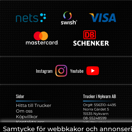
Instagram
Youtube
Sidor
Trucker i Nykvarn AB
Hitta till Trucker
Org#: ‍556310-4495
Norra Gärdet 5
Om oss
15535 Nykvarn
Köpvillkor
08-55248599
Kontakta oss
info@trucker.se
Samtycke för webbkakor och annonser
Kakor