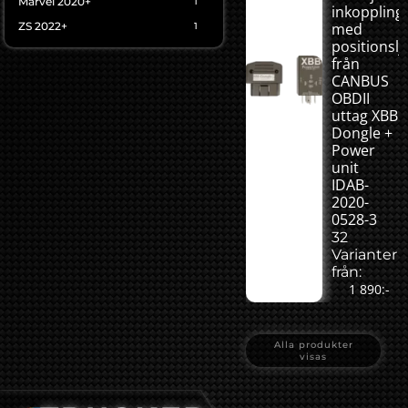
Marvel 2020+
1
inkoppling
ZS 2022+
med
1
positionslj
från
CANBUS
OBDII
uttag XBB
Dongle +
Power
unit
IDAB-
2020-
0528-3
32
Varianter
från:
1 890:-
Alla produkter
visas