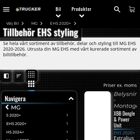
Bil
Produkter
Välj Bil
MG
EHS 2020+
Tillbehör EHS styling
Se hela vårt sortiment av tillbehör, delar och styling till MG EHS
2020-2026. Utrusta din MG EHS med vårt kurerade sortiment av
biltillbehör.
Priser ex. moms
Belysnin
Navigera
-
Montage
MG
XBB Dongle
5 2020+
1
& Power
EHS 2020+
1
Unit
HS 2024+
EHS 2020+
1
Extraljus