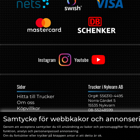
Instagram
Youtube
Sidor
Trucker i Nykvarn AB
Hitta till Trucker
Org#: ‍556310-4495
Norra Gärdet 5
Om oss
15535 Nykvarn
Köpvillkor
08-55248599
Kontakta oss
info@trucker.se
Samtycke för webbkakor och annonser
Kakor
Genom att acceptera samtycker du till användning av kakor och personuppgifter för webbp
funktion, analys och personanpassad annonsering
Öppettider
Om du fortsätter eller trycker på knappen antar vi att detta är ok.