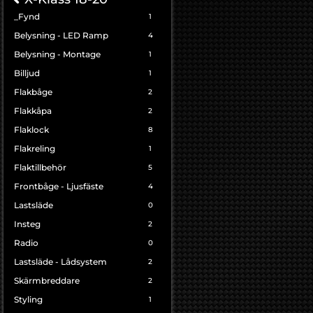
_Fynd
1
Belysning - LED Ramp
4
Belysning - Montage
1
Billjud
1
Flakbåge
2
Flakkåpa
2
Flaklock
8
Flakreling
1
Flaktillbehör
5
Frontbåge - Ljusfäste
4
Lastsläde
0
Insteg
2
Radio
0
Lastsläde - Lådsystem
2
Skärmbreddare
2
Styling
1