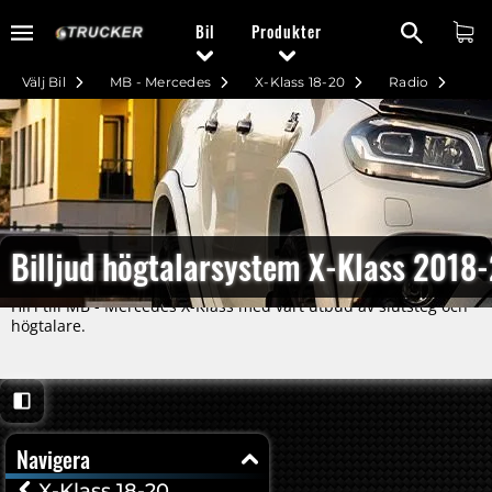
Bil
Produkter
Välj Bil
MB - Mercedes
X-Klass 18-20
Radio
Billjud högtalarsystem X-Klass 2018
HiFi till MB - Mercedes X-Klass med vårt utbud av slutsteg och
högtalare.
Navigera
X-Klass 18-20