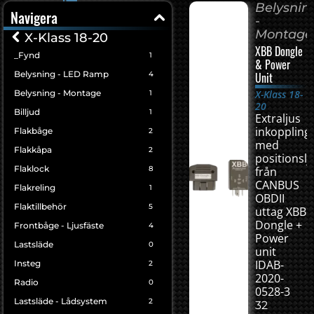
Belysnin
Navigera
-
Montage
X-Klass 18-20
XBB Dongle
_Fynd
1
& Power
Belysning - LED Ramp
4
Unit
Belysning - Montage
X-Klass 18-
1
20
Billjud
1
Extraljus
inkoppling
Flakbåge
2
med
Flakkåpa
2
positionslj
Flaklock
8
från
CANBUS
Flakreling
1
OBDII
Flaktillbehör
5
uttag XBB
Dongle +
Frontbåge - Ljusfäste
4
Power
Lastsläde
0
unit
IDAB-
Insteg
2
2020-
Radio
0
0528-3
Lastsläde - Lådsystem
2
32