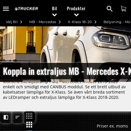
Bil
Produkter
Välj Bil
MB - Mercedes
X-Klass 18-20
Belysning - M
Koppla in extraljus MB - Mercedes X
Montera extraljusramp i MB - Mercedes X-Klass 2018-2020
enkelt och smidigt med CANBUS moddul. Se ett brett utbud av
kabelsatser lämpliga för X-Klass. Se även vårt breda sortiment
av LEDramper och extraljus lämpliga för X-Klass 2018-2020.
Priser ex. moms