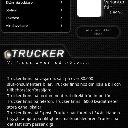
Varianter
Skärmbreddare
2
från:
Styling
1
1 890:-
Takräck
3
Vindavvisare
1
Alla produkter
visas
även
Vi finns
på nätet...
Trucker finns på vägarna, sålt på över 30.000
slutkonsumenters bilar. Trucker finns hos din lokala bil och
tillbehörsåterförsäljare.
Trucker finns på fordon monterat direkt från importör.
Trucker finns på telefon. Trucker finns i 6000 kvadatmeter
stora egna lokaler.
Trucker finns på E-post. Trucker har funnits I 34 år. Handla
tryggt, få hjälp på riktigt hos marknadsledaren Trucker på
det sätt som passar dig!