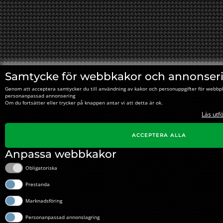
Samtycke för webbkakor och annonser
Genom att acceptera samtycker du till användning av kakor och personuppgifter för webbpl
personanpassad annonsering
Om du fortsätter eller trycker på knappen antar vi att detta är ok.
Läs utf
ACCEPTERA ALLA
Anpassa webbkakor
Obligatoriska
Prestanda
Marknadsföring
Personanpassad annonslagring