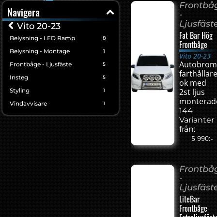
Frontbå
Navigera
-
Ljusfäst
Vito 20-23
Fat Bar Hög
Belysning - LED Ramp
8
Frontbåge
Belysning - Montage
1
Vito 20-23
Autobrom
Frontbåge - Ljusfäste
5
farthållar
Insteg
5
ok med
Styling
2st ljus
1
monterad
Vindavvisare
1
144
Varianter
från:
5 990:-
Frontbå
-
Ljusfäst
LiteBar
Frontbåge