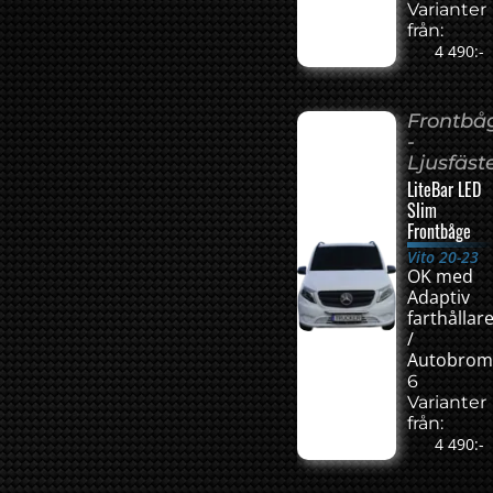
Varianter
från:
4 490:-
Frontbå
-
Ljusfäst
LiteBar LED
Slim
Frontbåge
Vito 20-23
OK med
Adaptiv
farthållar
/
Autobrom
6
Varianter
från:
4 490:-