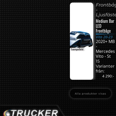
Frontbå
-
Ljusfäst
Medium Bar
LED
Frontbåge
Vito 20-23
2020+ MB
-
Mercedes
Vito - St
15
Varianter
från:
4 290:-
Alla produkter visas