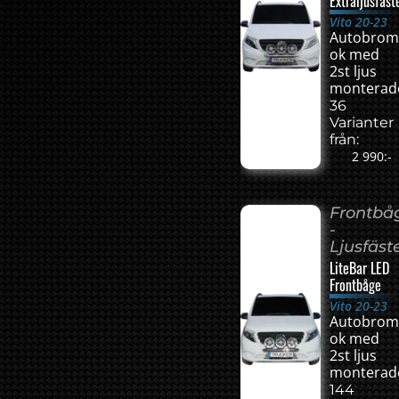
Extraljusfäst
Vito 20-23
Autobrom
ok med
2st ljus
monterad
36
Varianter
från:
2 990:-
Frontbå
-
Ljusfäst
LiteBar LED
Frontbåge
Vito 20-23
Autobrom
ok med
2st ljus
monterad
144