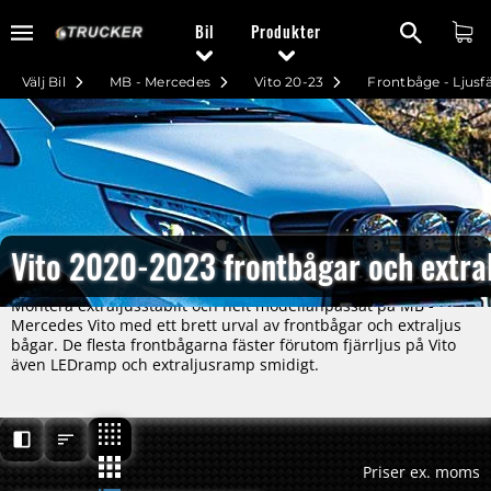
Bil
Produkter
Välj Bil
MB - Mercedes
Vito 20-23
Frontbåge - Ljusf
Vito 2020-2023 frontbågar och extral
Montera extraljusstabilt och helt modellanpassat på MB -
Mercedes Vito med ett brett urval av frontbågar och extraljus
bågar. De flesta frontbågarna fäster förutom fjärrljus på Vito
även LEDramp och extraljusramp smidigt.
Priser ex. moms