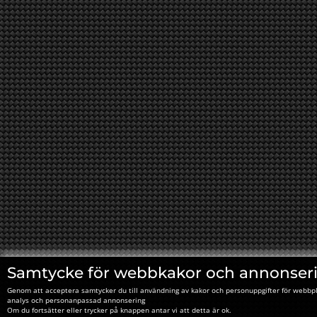
Samtycke för webbkakor och annonser
Genom att acceptera samtycker du till användning av kakor och personuppgifter för webbpl
analys och personanpassad annonsering
Om du fortsätter eller trycker på knappen antar vi att detta är ok.