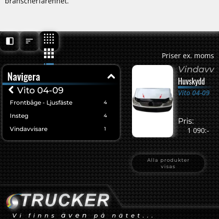
branscherfarenhet.
Priser ex. moms
Vindavvi
Navigera
Huvskydd
Vito 04-09
Vito 04-09
Frontbåge - Ljusfäste
4
Insteg
4
Pris:
Vindavvisare
1
1 090:-
Alla produkter
visas
även
Vi finns
på nätet...