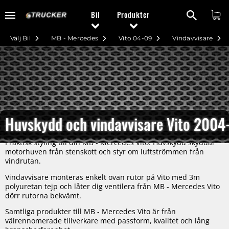
Bil
Produkter
Välj Bil
MB - Mercedes
Vito 04-09
Vindavvisare
Huvskydd och vindavvisare Vito 200
Praktisk styling till din MB - Mercedes Vito. Huvskydd skyddar
motorhuven från stenskott och styr om luftströmmen från
vindrutan.
Vindavvisare monteras enkelt ovan rutor på Vito med 3m
polyuretan tejp och låter dig ventilera från MB - Mercedes Vito
dörr rutorna bekvämt.
Samtliga produkter till MB - Mercedes Vito är från
välrennomerade tillverkare med passform, kvalitet och lång