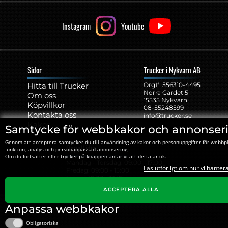
Instagram
Youtube
Sidor
Trucker i Nykvarn AB
Hitta till Trucker
Org#: ‍556310-4495
Norra Gärdet 5
Om oss
15535 Nykvarn
Köpvillkor
08-55248599
Kontakta oss
info@trucker.se
Kakor
Samtycke för webbkakor och annonser
Genom att acceptera samtycker du till användning av kakor och personuppgifter för webbp
Öppettider
funktion, analys och personanpassad annonsering
Om du fortsätter eller trycker på knappen antar vi att detta är ok.
Måndag - Torsdag: 09:00 - 17:00
Läs utförligt om hur vi hanter
Fredag: 09:00 - 15:00
Lunch: 12:00 - 13:15
ACCEPTERA ALLA
Anpassa webbkakor
Obligatoriska