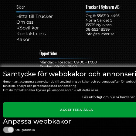
Sidor
Trucker i Nykvarn AB
Hitta till Trucker
Org#: ‍556310-4495
Norra Gärdet 5
Om oss
15535 Nykvarn
Köpvillkor
08-55248599
Kontakta oss
info@trucker.se
Kakor
Öppettider
Måndag - Torsdag: 09:00 - 17:00
Fredag: 09:00 - 15:00
Lunch: 12:00 - 13:15
Samtycke för webbkakor och annonser
Genom att acceptera samtycker du till användning av kakor och personuppgifter för webbp
funktion, analys och personanpassad annonsering
Om du fortsätter eller trycker på knappen antar vi att detta är ok.
Läs utförligt om hur vi hanterar
ACCEPTERA ALLA
Anpassa webbkakor
Obligatoriska