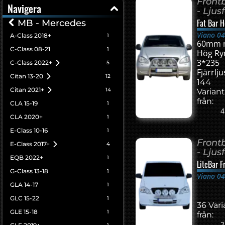
Front
Navigera
- Ljus
Fat Bar 
MB - Mercedes
Viano 04
A-Class 2018+
1
60mm
C-Class 08-21
1
Hög R
3*235
C-Class 2022+
5
Fjärrlju
Citan 13-20
12
144
Citan 2021+
14
Variant
från:
CLA 15-19
1
4
CLA 2020+
1
E-Class 10-16
1
Front
E-Class 2017+
4
- Ljus
EQB 2022+
1
LiteBar F
G-Class 13-18
1
Viano 04
GLA 14-17
1
GLC 15-22
1
36 Vari
GLE 15-18
1
från:
2