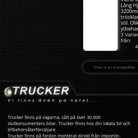
Lång H
3200m
tröskl
stil. Oli
ytbehan
3 Varia
från:
4
Visar
4
av
4
produkter
även
Vi finns
på nätet...
Trucker finns på vägarna, sålt på över 30.000
slutkonsumenters bilar. Trucker finns hos din lokala bil och
tillbehörsåterförsäljare.
Trucker finns på fordon monterat direkt från importör.