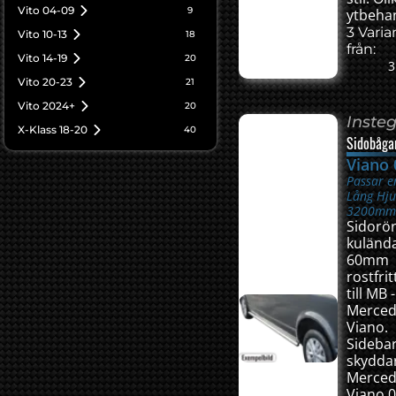
Vito 04-09
9
ytbehan
3 Varia
Vito 10-13
18
från:
Vito 14-19
20
3
Vito 20-23
21
Vito 2024+
20
Inste
X-Klass 18-20
40
Sidobåga
Viano 
Passar e
Lång Hju
3200mm
Sidorö
kulända
60mm
rostfrit
till MB -
Merced
Viano.
Sideba
skydda
Merced
Viano 0