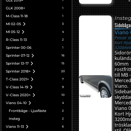
GLE 2019+
1
GLK 2008+
1
M-Class 11-18
1
Inste
Ml 02-05
Sidobåga
3
Viano 
Ml 05-12
4
Passar e
R-Class 11-13
2
Kort Hju
3200mm
Sprinter 00-06
1
Sidorö
Sprinter 07-12
16
kulända
60mm
Sprinter 13-17
15
rostfrit
Sprinter 2018+
20
till MB -
T-Class 2021+
7
Merced
Viano.
V-Class 14-19
9
Sideba
V-Class 2020+
10
skydda
Merced
Viano 04-10
4
Viano 0
Frontbåge - Ljusfäste
2
Kort Hj
3200m
Insteg
2
tröskl
Viano 11-13
6
stil. Oli