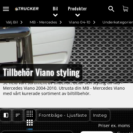
Bil
Produkter
Välj Bil
MB - Mercedes
Viano 04-10
Underkategorie
Tillbehör Viano styling
Se hela vårt sortiment av tillbehör, delar och styling till MB -
Mercedes Viano 2004-2010. Utrusta din MB - Mercedes Viano
med vårt kurerade sortiment av biltillbehör.
Viano 04-10
Viano 04-10
Frontbåge - Ljusfäste
Insteg
Priser ex. moms