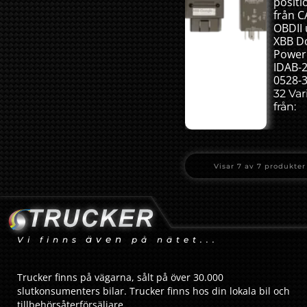
positi
från 
OBDII 
XBB D
Power
IDAB-
0528-
32 Var
från:
Visar
7
av
7
produkter
även
Vi finns
på nätet...
Trucker finns på vägarna, sålt på över 30.000
slutkonsumenters bilar. Trucker finns hos din lokala bil och
tillbehörsåterförsäljare.