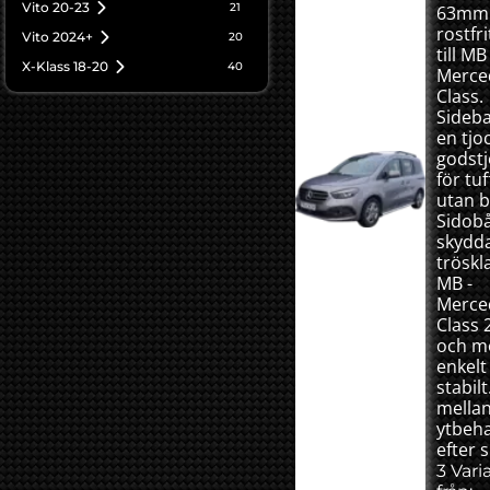
Vito 20-23
21
63mm
rostfri
Vito 2024+
20
till MB
X-Klass 18-20
40
Merce
Class.
Sideba
en tjo
godstj
för tuf
utan b
Sidob
skydd
tröskl
MB -
Merce
Class 
och m
enkelt
stabilt
mellan
ytbeh
efter 
3 Vari