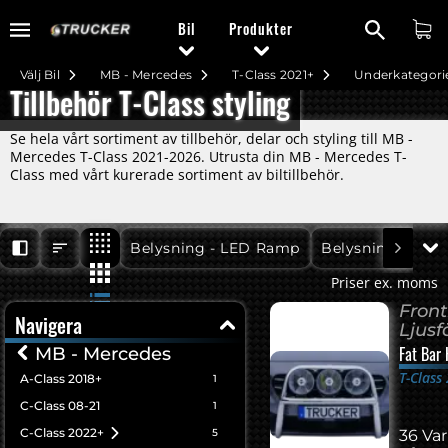
Bil
Produkter
Välj Bil
MB - Mercedes
T-Class 2021+
Underkategori
Tillbehör T-Class styling
Se hela vårt sortiment av tillbehör, delar och styling till MB -
Mercedes T-Class 2021-2026. Utrusta din MB - Mercedes T-
Class med vårt kurerade sortiment av biltillbehör.
T-Class 2021+
T-Class 2021+
Belysning - LED Ramp
Belysning - Mon
Priser ex. moms
Fron
Navigera
Ljusf
Fat Bar
MB - Mercedes
T-Class
A-Class 2018+
1
C-Class 08-21
1
C-Class 2022+
5
36 Var