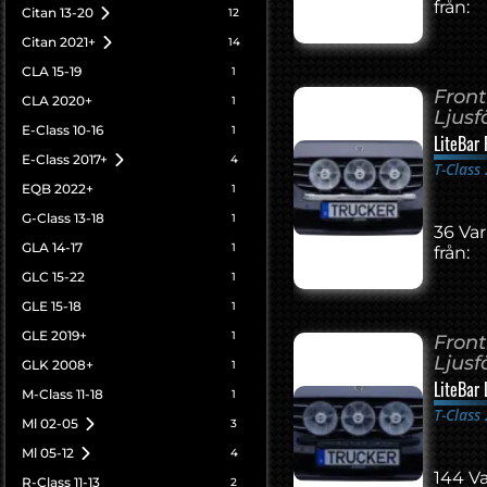
från:
Citan 13-20
12
Citan 2021+
14
CLA 15-19
1
Fron
CLA 2020+
1
Ljusf
E-Class 10-16
1
LiteBar 
E-Class 2017+
4
T-Class
EQB 2022+
1
G-Class 13-18
1
36 Var
GLA 14-17
1
från:
GLC 15-22
1
GLE 15-18
1
GLE 2019+
1
Fron
Ljusf
GLK 2008+
1
LiteBar
M-Class 11-18
1
T-Class
Ml 02-05
3
Ml 05-12
4
144 Va
R-Class 11-13
2