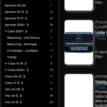
från:
Sprinter 00-06
1
Sprinter 07-12
14
Sprinter 13-17
13
Fron
Sprinter 2018+
18
Ljusf
T-Class 2021+
7
LiteBar
Belysning - LED Ramp
T-Class
1
Belysning - Montage
1
Frontbåge - Ljusfäste
4
6 Vari
från:
Insteg
1
V-Class 14-19
9
V-Class 2020+
10
Inste
Viano 04-10
4
Sidobåg
Viano 11-13
6
T-Class
Vito 04-09
9
Prem
sidor
Vito 10-13
18
äkta s
Vito 14-19
20
kuländ