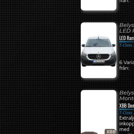
från:
Belys
LED
LED Ram
T-Class
6 Vari
från:
Belys
Mont
XBB Don
T-Class
Extral
inkopp
med