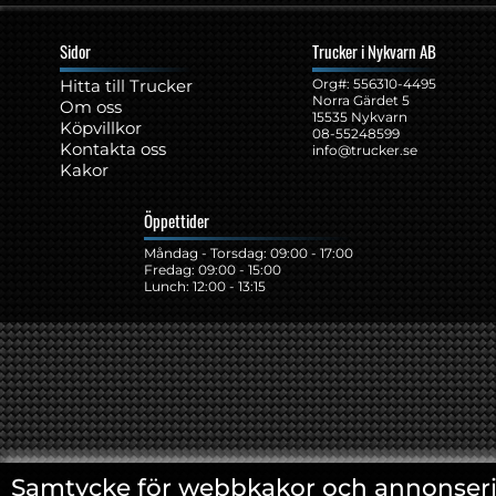
Sidor
Trucker i Nykvarn AB
Hitta till Trucker
Org#: ‍556310-4495
Norra Gärdet 5
Om oss
15535 Nykvarn
Köpvillkor
08-55248599
Kontakta oss
info@trucker.se
Kakor
Öppettider
Måndag - Torsdag: 09:00 - 17:00
Fredag: 09:00 - 15:00
Lunch: 12:00 - 13:15
Samtycke för webbkakor och annonser