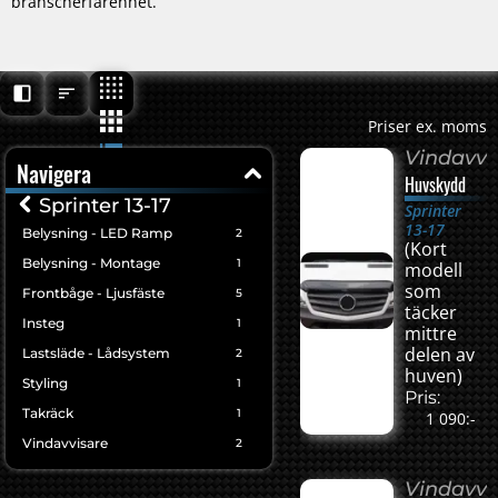
branscherfarenhet.
Priser ex. moms
Vindavvi
Navigera
Huvskydd
Sprinter 13-17
Sprinter
13-17
Belysning - LED Ramp
2
(Kort
Belysning - Montage
1
modell
som
Frontbåge - Ljusfäste
5
täcker
Insteg
1
mittre
delen av
Lastsläde - Lådsystem
2
huven)
Styling
1
Pris:
Takräck
1
1 090:-
Vindavvisare
2
Vindavvi