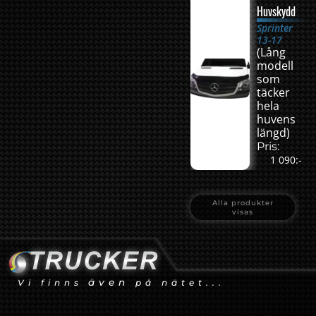
Huvskydd
Sprinter
13-17
(Lång
modell
som
täcker
hela
huvens
längd)
Pris:
1 090:-
Alla produkter
visas
även
Vi finns
på nätet...