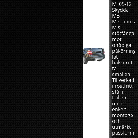
Ml 05-12.
Skydda
MB -
Mercedes
Mls
stötfångar
mot
onödiga
påkörninga
låt
bakröret
ta
smällen.
Tillverkad
i rostfritt
stål i
Italien
med
enkelt
montage
och
utmärkt
passform.