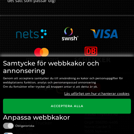
det sätt som passar dig!
Samtycke för webbkakor och
annonsering
Genom att acceptera samtycker du till användning av kakor och personuppgifter för
webbplatsens funktion, analys och personanpassad annonsering
Instagram
Youtube
Om du fortsätter eller trycker på knappen antar vi att detta är ok.
Läs utförligt om hur vi hanterar cookies
ACCEPTERA ALLA
Sidor
Trucker i Nykvarn AB
Anpassa webbkakor
Hitta till Trucker
Org#: ‍556310-4495
Obligatoriska
Norra Gärdet 5
Om oss
15535 Nykvarn