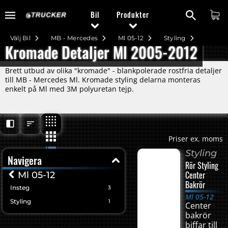
Bil
Produkter
Välj Bil
MB - Mercedes
Ml 05-12
Styling
Kromade Detaljer Ml 2005-2012
Brett utbud av olika "kromade" - blankpolerade rostfria detaljer
till MB - Mercedes Ml. Kromade styling delarna monteras
enkelt på Ml med 3M polyuretan tejp.
Priser ex. moms
Styling
Navigera
Rör Styling
Center
Ml 05-12
Bakrör
Insteg
3
Ml 05-12
Styling
1
Center
bakrör
biffar till