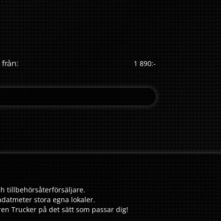
 från:
1 890:-
h tillbehörsåterförsäljare.
adatmeter stora egna lokaler.
aren Trucker på det sätt som passar dig!