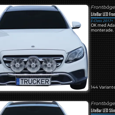
Frontbåge 
LiteBar LED Fro
E-Class 2017+
OK med Adap
monterade.
144 Variante
Frontbåge 
LiteBar LED Sli