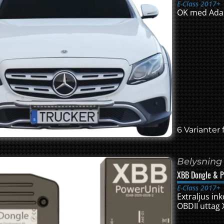
E-Class 2017+
OK med Adap
6 Varianter 
Belysning
XBB Dongle & P
E-Class 2017+
Extraljus in
OBDII uttag