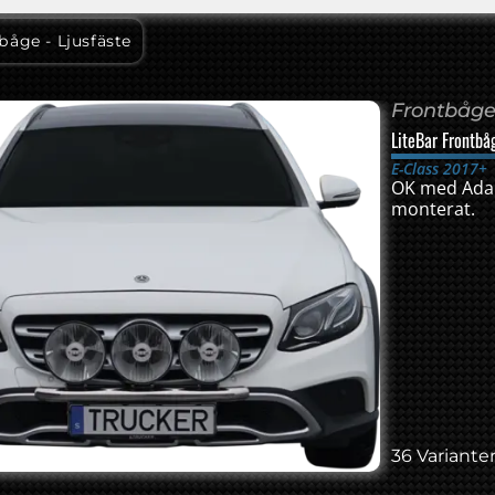
s 2017+
båge - Ljusfäste
Frontbåge 
LiteBar Frontbå
E-Class 2017+
OK med Adapt
monterat.
36 Varianter