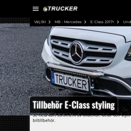
Välj Bil
MB - Mercedes
E-Class 2017+
Und
Tillbehör E-Class styling
Se hela vårt sortiment av tillbehör, delar och st
biltillbehör.