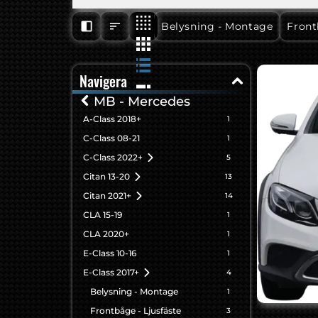
E-Class 2017+
E-Clas
Belysning - Montage
Front
Navigera
MB - Mercedes
A-Class 2018+
1
C-Class 08-21
1
C-Class 2022+
5
Citan 13-20
13
Citan 2021+
14
CLA 15-19
1
CLA 2020+
1
E-Class 10-16
1
E-Class 2017+
4
Belysning - Montage
1
Frontbåge - Ljusfäste
3