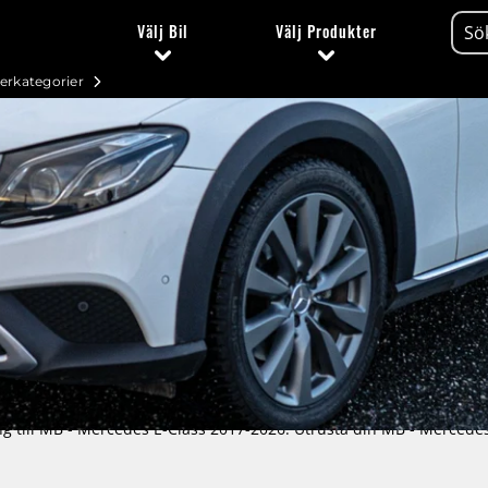
Välj
Bil
Välj
Produkter
erkategorier
yling till MB - Mercedes E-Class 2017-2026. Utrusta din MB - Merced