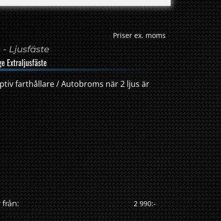
Priser ex. moms
- Ljusfäste
ge Extraljusfäste
iv farthållare / Autobroms när 2 ljus är
 från:
2 990:-