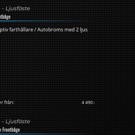
- Ljusfäste
ntbåge
tiv farthållare / Autobroms med 2 ljus
r från:
4 490:-
- Ljusfäste
m Frontbåge