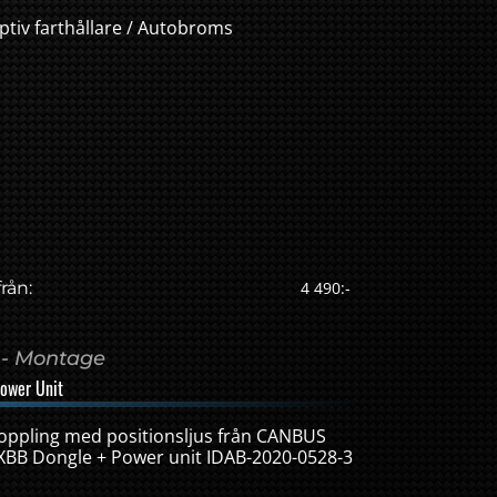
tiv farthållare / Autobroms
från:
4 490:-
 - Montage
ower Unit
koppling med positionsljus från CANBUS
 XBB Dongle + Power unit IDAB-2020-0528-3