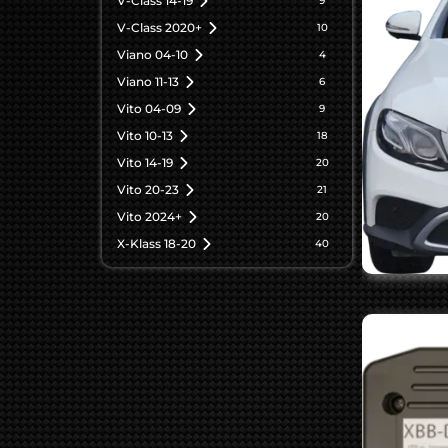
V-Class 14-19
9
V-Class 2020+
10
Viano 04-10
4
Viano 11-13
6
Vito 04-09
9
Vito 10-13
18
Vito 14-19
20
Vito 20-23
21
Vito 2024+
20
X-Klass 18-20
40