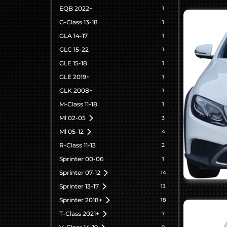
EQB 2022+
1
G-Class 13-18
1
GLA 14-17
1
GLC 15-22
1
GLE 15-18
1
GLE 2019+
1
GLK 2008+
1
M-Class 11-18
1
Ml 02-05
3
Ml 05-12
4
R-Class 11-13
2
Sprinter 00-06
1
Sprinter 07-12
14
Sprinter 13-17
13
Sprinter 2018+
18
T-Class 2021+
7