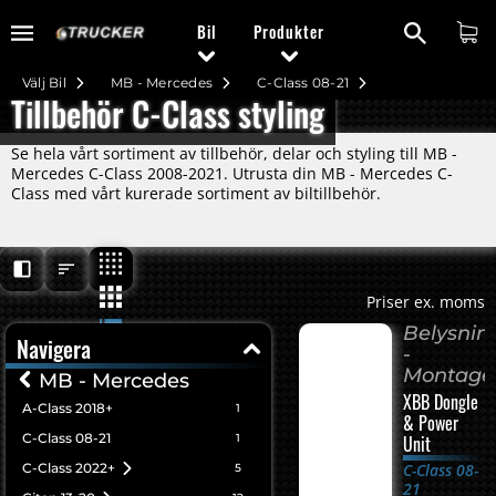
Bil
Produkter
Välj Bil
MB - Mercedes
C-Class 08-21
Tillbehör C-Class styling
Se hela vårt sortiment av tillbehör, delar och styling till MB -
Mercedes C-Class 2008-2021. Utrusta din MB - Mercedes C-
Class med vårt kurerade sortiment av biltillbehör.
Priser ex. moms
Belysnin
Navigera
-
Montage
MB - Mercedes
XBB Dongle
A-Class 2018+
1
& Power
C-Class 08-21
1
Unit
C-Class 2022+
C-Class 08-
5
21