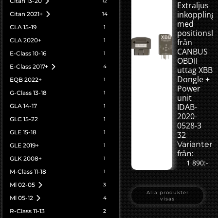
Citan 13-20
12
Extraljus
inkoppling
Citan 2021+
14
med
CLA 15-19
1
positionslj
CLA 2020+
1
från
CANBUS
E-Class 10-16
1
OBDII
E-Class 2017+
4
uttag XBB
Dongle +
EQB 2022+
1
Power
G-Class 13-18
1
unit
IDAB-
GLA 14-17
1
2020-
GLC 15-22
1
0528-3
GLE 15-18
1
32
Varianter
GLE 2019+
1
från:
GLK 2008+
1
1 890:-
M-Class 11-18
1
Ml 02-05
3
Alla produkter
Ml 05-12
4
visas
R-Class 11-13
2