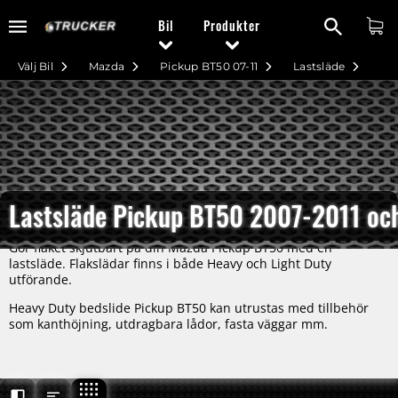
Bil
Produkter
Välj Bil
Mazda
Pickup BT50 07-11
Lastsläde
Lastsläde Pickup BT50 2007-2011 och
Gör flaket skjutbart på din Mazda Pickup BT50 med en
lastsläde. Flakslädar finns i både Heavy och Light Duty
utförande.
Heavy Duty bedslide Pickup BT50 kan utrustas med tillbehör
som kanthöjning, utdragbara lådor, fasta väggar mm.