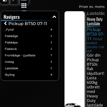
Priser ex. moms
Lastsläd
Navigera
Heavy Duty
Lastsläde
Pickup BT50 07-11
Pickup
_Fynd
8
BT50 07-
Flakbåge
2
11
Passar
Flakkåpa
endast:
2
Double Cab
Flaklock
2
4dr
Gör din
Frontbåge - Ljusfäste
7
Pickup
Insteg
5
BT50s
flak
Lastsläde
2
skjutbart!
Styling
8
Lasta
600kg
utbrett
med
Heavy
Duty
lastsläde