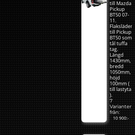
till Mazda
Pickup
BT50 07-
11.
Flaksläden
till Pickup
BT50 som
tål tuffa
tag.
Längd
1430mm,
bredd
1050mm,
höjd
100mm (
till lastyta
).
7
Varianter
från:
10 900:-