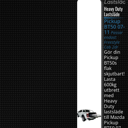
Lastsläd
Heavy Duty
Lastsläde
Pickup
BT50 07-
11
Passar
endast:
Freestyle
Cab 2dr
Gör din
Pickup
BT50s
flak
skjutbart!
Lasta
600kg
utbrett
med
Heavy
Duty
lastsläde
till Mazda
Pickup