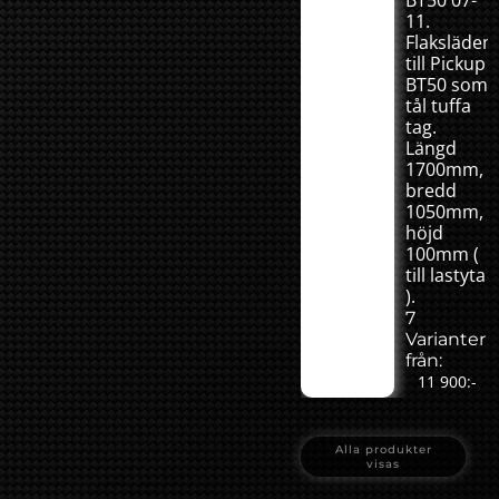
BT50 07-
11.
Flaksläden
till Pickup
BT50 som
tål tuffa
tag.
Längd
1700mm,
bredd
1050mm,
höjd
100mm (
till lastyta
).
7
Varianter
från:
11 900:-
Alla produkter
visas