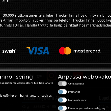
tet...
r 30.000 slutkonsumenters bilar. Trucker finns hos din lokala bil oc
ekt från importör. Trucker finns på telefon. Trucker finns i 6000 kv
funnits I 34 år. Handla tryggt, få hjälp på riktigt hos marknadsled
Instagram
Youtube
annonsering
Anpassa webbkako
nuppgifter för webbplatsens funktion, analys
Obligatoriska
Prestanda
äs utförligt om hur vi hanterar cookies
Trucker i Nykvarn AB
Öppett
Marknadsföring
Org#: ‍556310-4495
Måndag
Personanpassad annonslagring