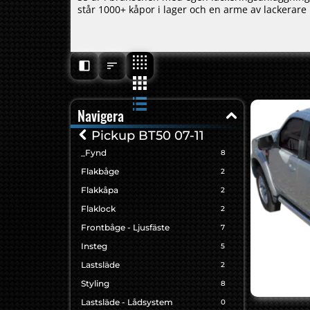
står 1000+ kåpor i lager och en arme av lackerare re
Navigera
Pickup BT50 07-11
_Fynd
8
Flakbåge
2
Flakkåpa
2
Flaklock
2
Frontbåge - Ljusfäste
7
Insteg
5
Lastsläde
2
Styling
8
Lastsläde - Lådsystem
0