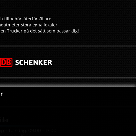
h tillbehörsåterförsäljare.
adatmeter stora egna lokaler.
aren Trucker på det sätt som passar dig!
r
ider
 - Torsdag: 09:00 - 17:00