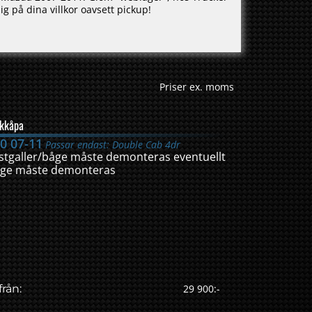
ig på dina villkor oavsett pickup!
Priser ex. moms
akkåpa
0 07-11
Passar endast: Double Cab 4dr
astgaller/båge måste demonteras eventuellt
båge måste demonteras
från:
29 900:-