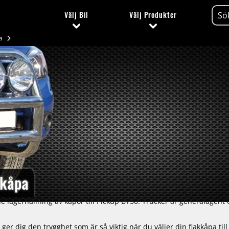
Välj
Bil
Välj
Produkter
a
kkåpa
agerhållning av kåpor till Pickup BT50. Trucker är generalagent o
er dig den trygghet som är så viktig när du väljer din flakkåpa ti