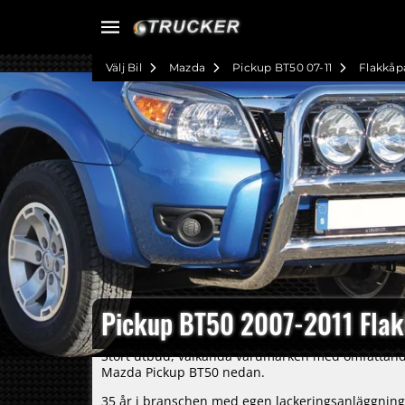
Välj Bil
Mazda
Pickup BT50 07-11
Flakkåp
Pickup BT50 2007-2011 Fla
Stort utbud, välkända varumärken med omfattande l
Mazda Pickup BT50 nedan.
35 år i branschen med egen lackeringsanläggning g