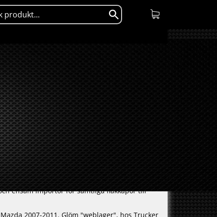
ch ensam importör för samtliga flakkåpor till
ll Mazda 2007-2011. Glöm "weblager", hos Trucker