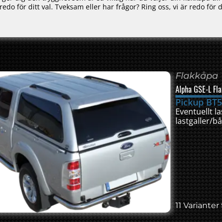
do för ditt val. Tveksam eller har frågor? Ring oss, vi är redo för d
Flakkåpa
Alpha GSE-L Fl
Pickup BT5
Eventuellt l
lastgaller/
11 Varianter 