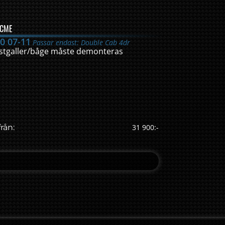
 CME
0 07-11
Passar endast: Double Cab 4dr
lastgaller/båge måste demonteras
från:
31 900:-