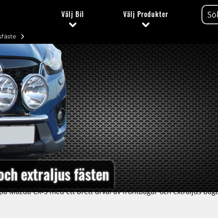
Välj
Bil
Välj
Produkter
sfäste
ch extraljus fästen
på Mazda CX-5 med ett brett urval av frontbågar och extraljus bågar