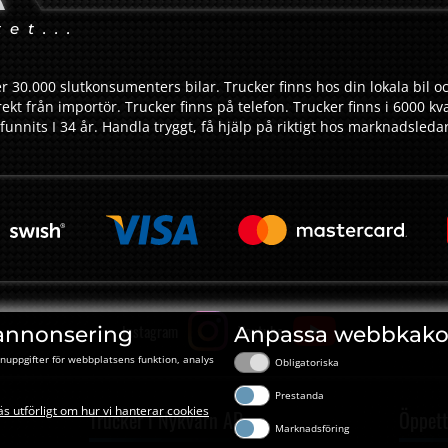
tet...
r 30.000 slutkonsumenters bilar. Trucker finns hos din lokala bil oc
ekt från importör. Trucker finns på telefon. Trucker finns i 6000 kv
funnits I 34 år. Handla tryggt, få hjälp på riktigt hos marknadsled
Instagram
Youtube
annonsering
Anpassa webbkako
nuppgifter för webbplatsens funktion, analys
Obligatoriska
Prestanda
äs utförligt om hur vi hanterar cookies
Trucker i Nykvarn AB
Öppett
Marknadsföring