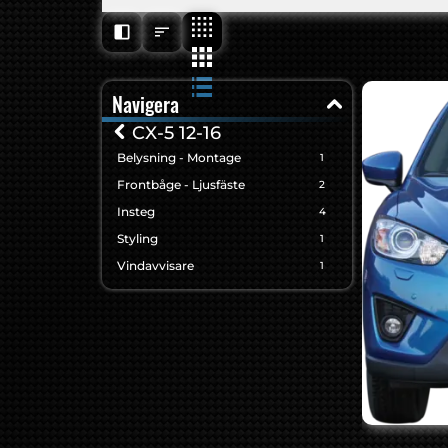
Navigera
CX-5 12-16
Belysning - Montage
1
Frontbåge - Ljusfäste
2
Insteg
4
Styling
1
Vindavvisare
1