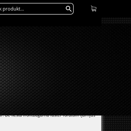
. De flesta frontbågarna fäster förutom fjärrljus