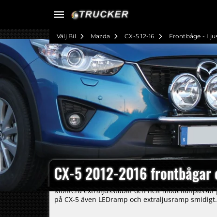
Välj Bil
Mazda
CX-5 12-16
Frontbåge - Lju
CX-5 2012-2016 frontbågar o
Montera extraljusstabilt och helt modellanpassat 
på CX-5 även LEDramp och extraljusramp smidigt.