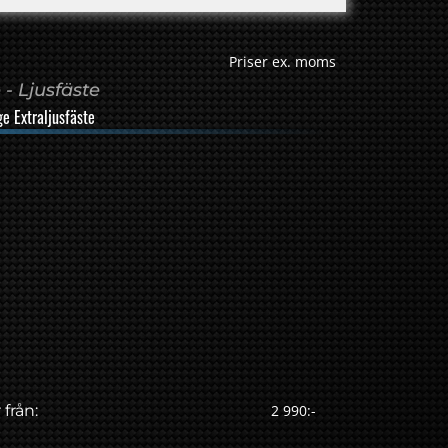
Priser ex. moms
- Ljusfäste
ge Extraljusfäste
 från:
2 990:-