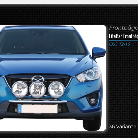
Frontbåge 
LiteBar Frontbå
CX-5 12-16
36 Varianter