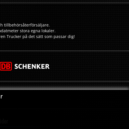
h tillbehörsåterförsäljare.
adatmeter stora egna lokaler.
aren Trucker på det sätt som passar dig!
r
ider