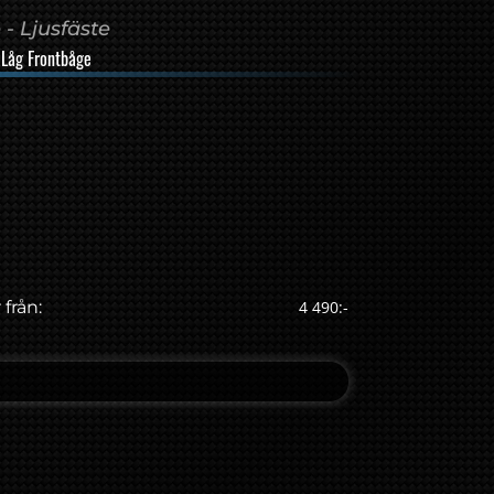
- Ljusfäste
Låg Frontbåge
 från:
4 490:-