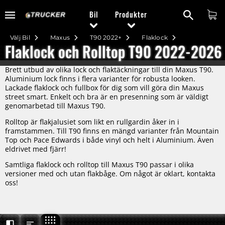
Bil
Produkter
Välj Bil
Maxus
T90 2022+
Flaklock
Flaklock och Rolltop T90 2022-2026
Brett utbud av olika lock och flaktäckningar till din Maxus T90.
Aluminium lock finns i flera varianter för robusta looken.
Lackade flaklock och fullbox för dig som vill göra din Maxus
street smart. Enkelt och bra är en presenning som är väldigt
genomarbetad till Maxus T90.
Rolltop är flakjalusiet som likt en rullgardin åker in i
framstammen. Till T90 finns en mängd varianter från Mountain
Top och Pace Edwards i både vinyl och helt i Aluminium. Även
eldrivet med fjärr!
Samtliga flaklock och rolltop till Maxus T90 passar i olika
versioner med och utan flakbåge. Om något är oklart, kontakta
oss!