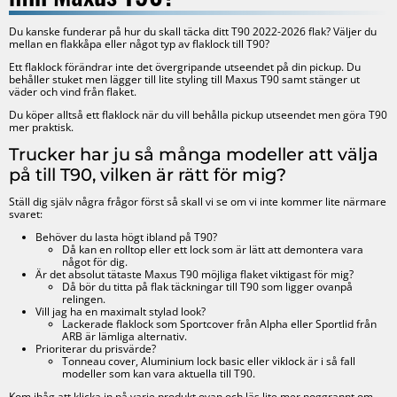
Du kanske funderar på hur du skall täcka ditt T90 2022-2026 flak? Väljer du
mellan en flakkåpa eller något typ av flaklock till T90?
Ett flaklock förändrar inte det övergripande utseendet på din pickup. Du
behåller stuket men lägger till lite styling till Maxus T90 samt stänger ut
väder och vind från flaket.
Du köper alltså ett flaklock när du vill behålla pickup utseendet men göra T90
mer praktisk.
Trucker har ju så många modeller att välja
på till T90, vilken är rätt för mig?
Ställ dig själv några frågor först så skall vi se om vi inte kommer lite närmare
svaret:
Behöver du lasta högt ibland på T90?
Då kan en rolltop eller ett lock som är lätt att demontera vara
något för dig.
Är det absolut tätaste Maxus T90 möjliga flaket viktigast för mig?
Då bör du titta på flak täckningar till T90 som ligger ovanpå
relingen.
Vill jag ha en maximalt stylad look?
Lackerade flaklock som Sportcover från Alpha eller Sportlid från
ARB är lämliga alternativ.
Prioriterar du prisvärde?
Tonneau cover, Aluminium lock basic eller viklock är i så fall
modeller som kan vara aktuella till T90.
Kom ihåg att klicka in på varje produkt ovan och läs lite mer noggrannt om