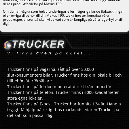
deras produktfördelar på Maxus T90.
Om du har några som helst funderingar eller frågor gällande flaktäckningar
eller övriga tillbehör till din Maxus T90, tveka inte att kontakta våra
produktspecialister så skall vi se vad som är lämpligt på våra lagerhyllor till
dig!
även
Vi finns
på nätet...
Trucker finns på vägarna, sålt på över 30.000
slutkonsumenters bilar. Trucker finns hos din lokala bil och
tillbehörsåterförsäljare.
Trucker finns på fordon monterat direkt från importör.
Trucker finns på telefon. Trucker finns i 6000 kvadatmeter
stora egna lokaler.
Trucker finns på E-post. Trucker har funnits I 34 år. Handla
tryggt, få hjälp på riktigt hos marknadsledaren Trucker på
det sätt som passar dig!