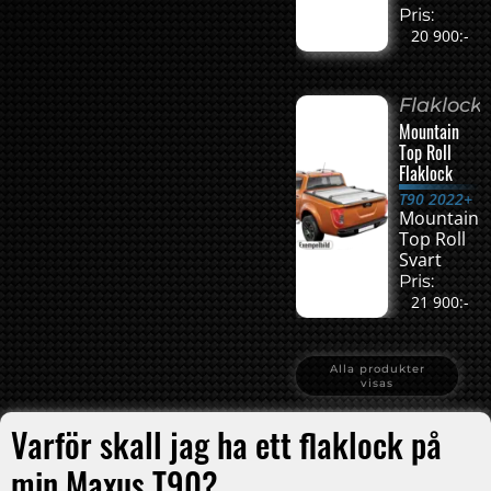
Pris:
20 900:-
Flaklock
Mountain
Top Roll
Flaklock
T90 2022+
Mountain
Top Roll
Svart
Pris:
21 900:-
Alla produkter
visas
Varför skall jag ha ett flaklock på
min Maxus T90?