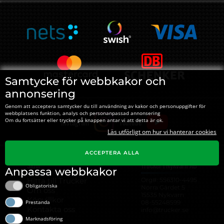
Samtycke för webbkakor och
annonsering
Genom att acceptera samtycker du till användning av kakor och personuppgifter för
webbplatsens funktion, analys och personanpassad annonsering
Instagram
Youtube
Om du fortsätter eller trycker på knappen antar vi att detta är ok.
Läs utförligt om hur vi hanterar cookies
ACCEPTERA ALLA
Sidor
Trucker i Nykvarn AB
Anpassa webbkakor
Hitta till Trucker
Org#: ‍556310-4495
Obligatoriska
Norra Gärdet 5
Om oss
15535 Nykvarn
Köpvillkor
08-55248599
Prestanda
Kontakta oss
info@trucker.se
Kakor
Marknadsföring