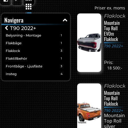
Priser ex. moms
Flaklock
Navigera
Mountain
Top Roll
T90 2022+
EVOm
Belysning - Montage
1
Flaklock
Flakbåge
1
T90 2022+
Flaklock
3
Flaktillbehör
1
Pris:
Frontbåge - Ljusfäste
3
18 500:-
Insteg
4
Flaklock
Mountain
Top Roll
Flaklock
T90 2022+
Mountain
Top Roll
silver