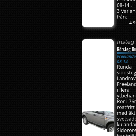
08-14 .
3 Varian
från:
4 9
Insteg
Rörsteg R
Freelande
08-14
Runda
sidosteg 
Landrov
Freelan
i flera
ytbehan
Rör i 7
rostfritt
med äkt
svetsad
kulända
Sidorör