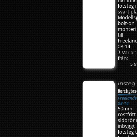
har infäl
fotsteg i
svart pla
Modellsp
bolt-on
monteri
till
Freelan
08-14 .
3 Varian
från:
5 9
Insteg
Rörstigbrä
Freelande
08-14
50mm
rostfritt
sidorör
inbyggt
fotsteg ti