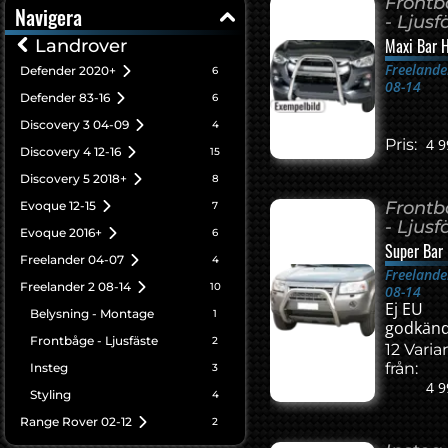
Front
Navigera
- Ljusf
Maxi Bar 
Landrover
Freelande
Defender 2020+
6
08-14
Defender 83-16
6
Discovery 3 04-09
4
Pris:
4 9
Discovery 4 12-16
15
Discovery 5 2018+
8
Front
Evoque 12-15
7
- Ljusf
Evoque 2016+
6
Super Bar
Freelander 04-07
4
Freelande
Freelander 2 08-14
10
08-14
Ej EU
Belysning - Montage
1
godkän
Frontbåge - Ljusfäste
2
12 Varia
från:
Insteg
3
4 9
Styling
4
Range Rover 02-12
2