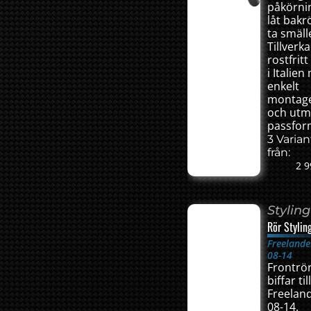
påkörni
låt bakr
ta smäll
Tillverka
rostfritt
i Italie
enkelt
montag
och utm
passfor
3 Varian
från:
2 9
Styling
Rör Stylin
Freelande
08-14
Frontrö
biffar til
Freelan
08-14.