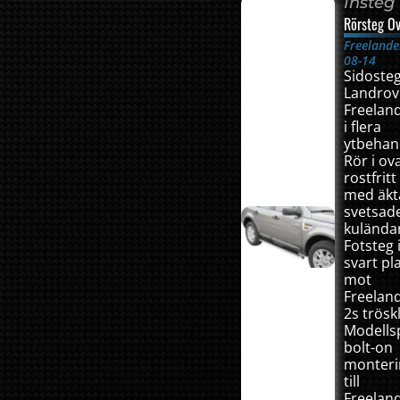
Insteg
Rörsteg Ov
Freelande
08-14
Sidosteg 
Landrov
Freelan
i flera
ytbehan
Rör i ova
rostfritt
med äkt
svetsad
kulända
Fotsteg 
svart pl
mot
Freelan
2s trösk
Modellsp
bolt-on
monteri
till
Freelan