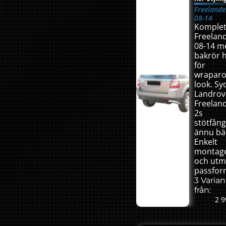
Freelande
08-14
Komplet
Freelan
08-14 m
bakrör 
för
wrapar
look. Sy
Landrov
Freelan
2s
stötfån
ännu bä
Enkelt
montag
och utm
passfor
3 Varian
från:
2 9