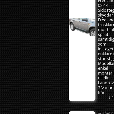
Freelan
08-14 .
Sidoste
skyddar
Freelan
trösklar
mot hju
sprut
samtidi
som
insteget 
enklare
stor stig
Modella
enkel
monteri
till din
Landrov
3 Varian
från:
5 4
Belysn