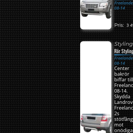
Freelande
08-14
Pris:
3 4
Styling
Rör Stylin
Freelande
08-14
Center
bakrör
biffar til
Freelan
08-14.
Skydda
Landrov
Freelan
2s
stötfån
mot
onödiga