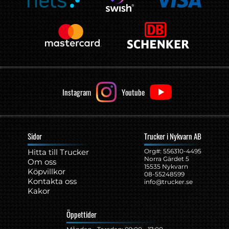
Instagram
Youtube
Sidor
Trucker i Nykvarn AB
Hitta till Trucker
Org#: ‍556310-4495
Norra Gärdet 5
Om oss
15535 Nykvarn
Köpvillkor
08-55248599
Kontakta oss
info@trucker.se
Kakor
Öppettider