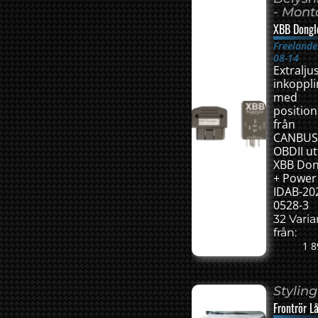
- Mon
XBB Dongl
Freelande
08-14
Extralju
inkoppl
med
position
från
CANBU
OBDII ut
XBB Don
+ Power
IDAB-20
0528-3
32 Vari
från:
1 8
Styling
Frontrör L