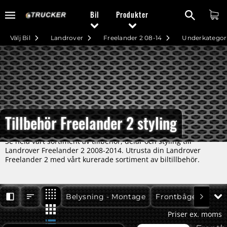
Bil
Produkter
Välj Bil
Landrover
Freelander 2 08-14
Underkategor
Tillbehör Freelander 2 styling
Se hela vårt sortiment av tillbehör, delar och styling till
Landrover Freelander 2 2008-2014. Utrusta din Landrover
Freelander 2 med vårt kurerade sortiment av biltillbehör.
Freelander 2 08-14
Freelander 2 08-14
Belysning - Montage
Frontbåge - Ljusfä
Priser ex. moms