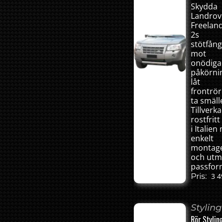
Skydda
Landrov
Freelan
2s
stötfån
mot
onödiga
påkörni
låt
frontrör
ta smäll
Tillverka
rostfritt
i Italie
enkelt
montag
och utm
passfor
Pris:
3 4
Styling
Rör Stylin