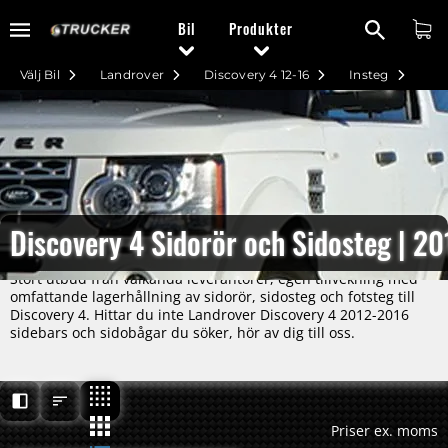
Bil
Produkter
Välj Bil
Landrover
Discovery 4 12-16
Insteg
Discovery 4 Sidorör och Sidosteg | 2
Stort utbud från välkända leverantörer, egen tillvekning med
omfattande lagerhållning av sidorör, sidosteg och fotsteg till
Discovery 4. Hittar du inte Landrover Discovery 4 2012-2016
sidebars och sidobågar du söker, hör av dig till oss.
Priser ex. moms