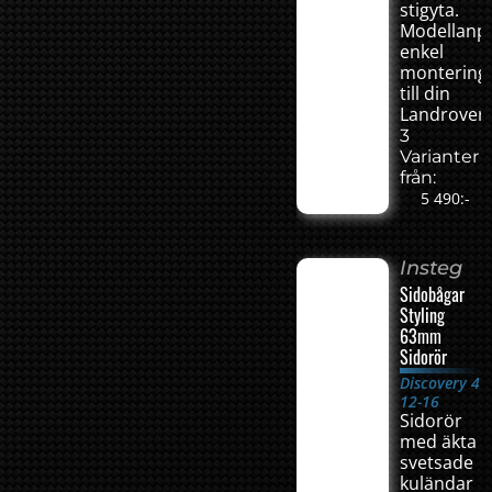
stigyta.
Modellanp
enkel
montering
till din
Landrover.
3
Varianter
från:
5 490:-
Insteg
Sidobågar
Styling
63mm
Sidorör
Discovery 4
12-16
Sidorör
med äkta
svetsade
kuländar