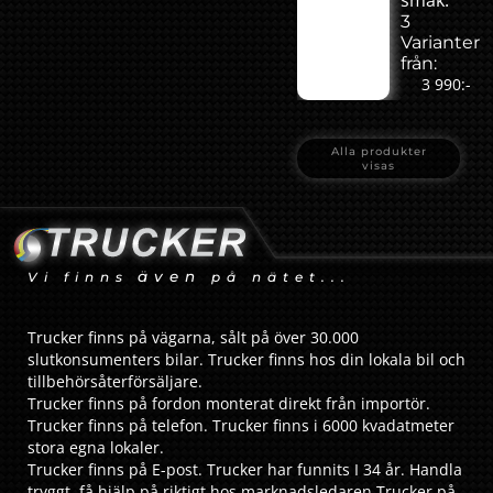
smak.
3
Varianter
från:
3 990:-
Alla produkter
visas
även
Vi finns
på nätet...
Trucker finns på vägarna, sålt på över 30.000
slutkonsumenters bilar. Trucker finns hos din lokala bil och
tillbehörsåterförsäljare.
Trucker finns på fordon monterat direkt från importör.
Trucker finns på telefon. Trucker finns i 6000 kvadatmeter
stora egna lokaler.
Trucker finns på E-post. Trucker har funnits I 34 år. Handla
tryggt, få hjälp på riktigt hos marknadsledaren Trucker på