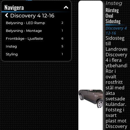
Insteg
Navigera
Rörsteg
Oval
Discovery 4 12-16
Sidosteg
Belysning - LED Ramp
2
Discovery 4
Belysning - Montage
1
12-16
Sidosteg
Frontbåge - Ljusfäste
6
till
Insteg
5
Landrover
Discovery
Styling
1
4 i flera
ytbehandli
Rör i
ovalt
rostfritt
stål med
äkta
svetsade
kuländar.
Fotsteg i
svart
plast mot
Discovery