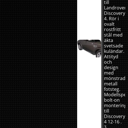
till
Landrover
Discovery
4. Rör i
ovalt
rostfritt
stål med
äkta
svetsade
kuländar.
Attityd
och
design
med
mönstrad
metall
fotsteg.
Modellspec
bolt-on
montering
till
Discovery
4 12-16 .
3