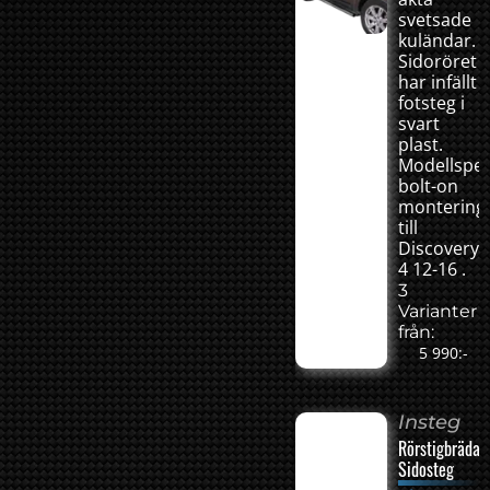
svetsade
kuländar.
Sidoröret
har infällt
fotsteg i
svart
plast.
Modellspec
bolt-on
montering
till
Discovery
4 12-16 .
3
Varianter
från:
5 990:-
Insteg
Rörstigbräda
Sidosteg