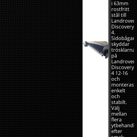
i 63mm
rostfritt
stål till
Landrover
Discovery
4.
Sidobågar
skyddar
trösklarna
på
Landrover
Discovery
4 12-16
och
monteras
enkelt
och
stabilt.
Välj
mellan
flera
ytbehandli
efter