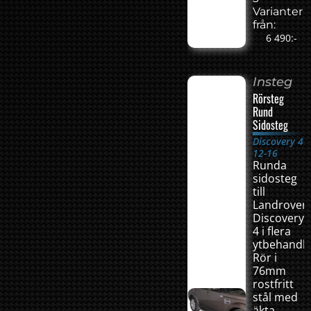
Varianter
från:
6 490:-
Insteg
Rörsteg
Rund
Sidosteg
Discovery 4
12-16
Runda
sidosteg
till
Landrover
Discovery
4 i flera
ytbehandli
Rör i
76mm
rostfritt
stål med
äkta