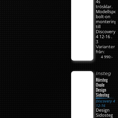
4s
trösklar.
Modellspec
bolt-on
montering
till
Discovery
4 12-16 .
3
Varianter
från:
4 990:-
Insteg
Rörsteg
Ovale
Design
Sidosteg
Discovery 4
12-16
Design
Sidosteg