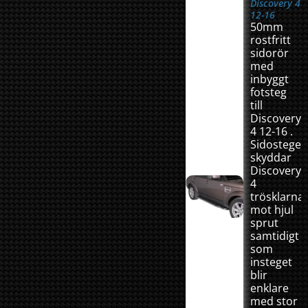
Discovery 4
12-16
50mm
rostfritt
sidorör
med
inbyggt
fotsteg
till
Discovery
4 12-16 .
Sidostege
skyddar
Discovery
4
trösklarna
mot hjul
sprut
samtidigt
som
insteget
blir
enklare
med stor