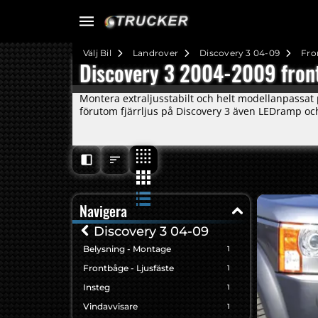
Välj Bil
Landrover
Discovery 3 04-09
Fro
Discovery 3 2004-2009 front
Montera extraljusstabilt och helt modellanpassat 
förutom fjärrljus på Discovery 3 även LEDramp oc
Navigera
Discovery 3 04-09
Belysning - Montage
1
Frontbåge - Ljusfäste
1
Insteg
1
Vindavvisare
1