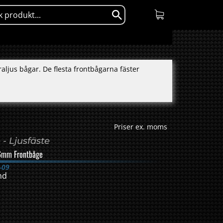
aljus bågar. De flesta frontbågarna fäster
Priser ex. moms
- Ljusfäste
6mm Frontbåge
-09
nd