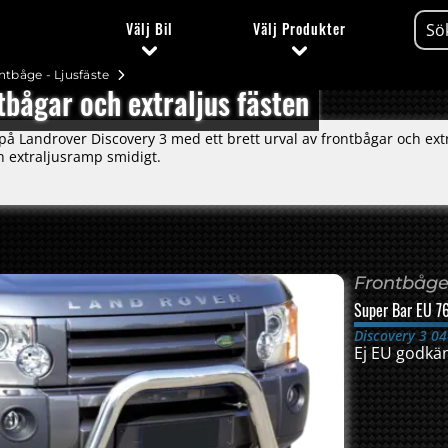
Välj
Bil
Välj
Produkter
ntbåge - Ljusfäste
bågar och extraljus fästen
på Landrover Discovery 3 med ett brett urval av frontbågar och extr
h extraljusramp smidigt.
Frontbåge 
Super Bar EU 7
Discovery 3 04
Ej EU godkä