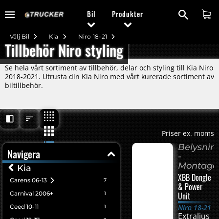
Bil
Produkter
Välj Bil
Kia
Niro 18-21
Tillbehör Niro styling
Se hela vårt sortiment av tillbehör, delar och styling till Kia Niro
2018-2021. Utrusta din Kia Niro med vårt kurerade sortiment av
biltillbehör.
Priser ex. moms
Belysnin
Navigera
-
Montage
Kia
XBB Dongle
Carens 06-13
7
& Power
Carnival 2006+
1
Unit
Ceed 10-11
Niro 18-21
1
Extraljus