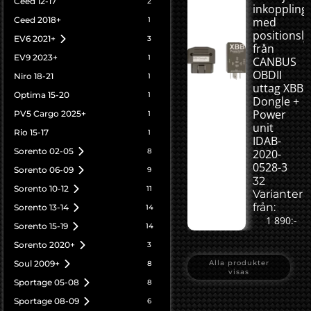
Ceed 12-17
2
inkoppling
Ceed 2018+
med
1
positionslj
EV6 2021+
3
från
EV9 2023+
1
CANBUS
OBDII
Niro 18-21
1
uttag XBB
Optima 15-20
1
Dongle +
Power
PV5 Cargo 2025+
1
unit
Rio 15-17
1
IDAB-
Sorento 02-05
8
2020-
0528-3
Sorento 06-09
9
32
Sorento 10-12
11
Varianter
från:
Sorento 13-14
14
1 890:-
Sorento 15-19
14
Sorento 2020+
3
Soul 2009+
Alla produkter
8
visas
Sportage 05-08
8
Sportage 08-09
6