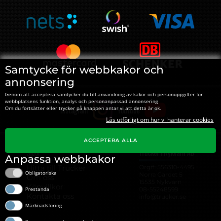
Samtycke för webbkakor och
annonsering
Genom att acceptera samtycker du till användning av kakor och personuppgifter för
webbplatsens funktion, analys och personanpassad annonsering
Instagram
Youtube
Om du fortsätter eller trycker på knappen antar vi att detta är ok.
Läs utförligt om hur vi hanterar cookies
ACCEPTERA ALLA
Sidor
Trucker i Nykvarn AB
Anpassa webbkakor
Hitta till Trucker
Org#: ‍556310-4495
Obligatoriska
Norra Gärdet 5
Om oss
15535 Nykvarn
Köpvillkor
08-55248599
Prestanda
Kontakta oss
info@trucker.se
Kakor
Marknadsföring