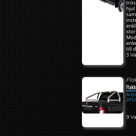
trö
hjul
sam
inst
enk
stor
Mod
enk
till
3 Va
Fl
Flakb
Acty
201
9 Va