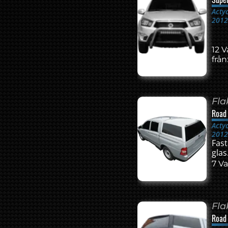
Acty
201
12 V
från
Fl
Road
Acty
201
Fast
glas
7 Va
Fl
Road