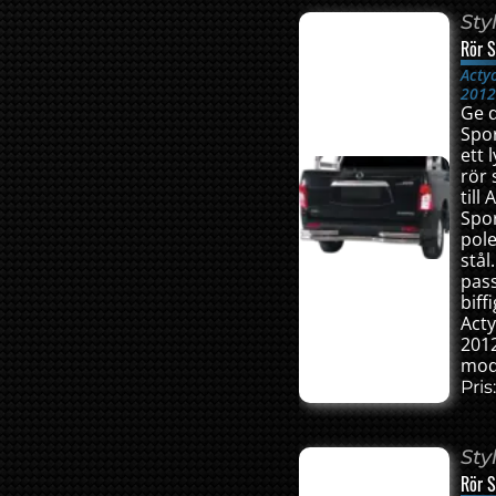
Sty
Rör S
Acty
201
Ge 
Spo
ett 
rör 
till
Spor
pole
stål
pas
biffi
Act
2012
mod
Pris
Sty
Rör S