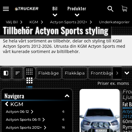
Bil
Produkter
Välj Bil
KGM
Actyon Sports 2012+
Underkategorier
Tillbehör Actyon Sports styling
Se hela vårt sortiment av tillbehör, delar och styling till KGM
Actyon Sports 2012-2026. Utrusta din KGM Actyon Sports med
vårt kurerade sortiment av biltillbehör.
Actyon Sports 2012+
Actyon Sports 2012+
Actyon Sports 2012+
Flakbåge
Flakkåpa
Frontbåge - Ljusfä
Priser ex. moms
Fro
Navigera
Lju
Fat B
KGM
Acty
Actyon 06-12
6
201
Actyon Sports 06-11
6
60m
Ry
Actyon Sports 2012+
16