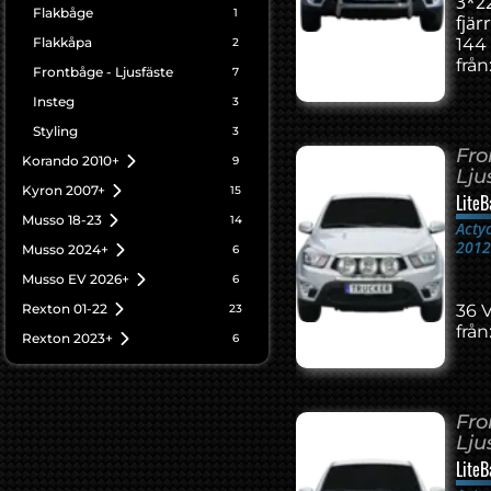
3*
Flakbåge
1
fjärr
Flakkåpa
144
2
från
Frontbåge - Ljusfäste
7
Insteg
3
Styling
3
Fro
Korando 2010+
9
Lju
Kyron 2007+
15
LiteB
Musso 18-23
14
Acty
201
Musso 2024+
6
Musso EV 2026+
6
Rexton 01-22
36 
23
från
Rexton 2023+
6
Fro
Lju
LiteB