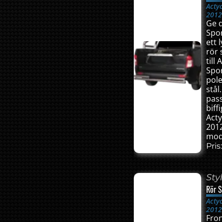
Acty
201
Ge 
Spo
ett 
rör 
till
Spor
pole
stål
pas
biffi
Act
2012
mod
Pris
Sty
Rör S
Acty
201
Fron