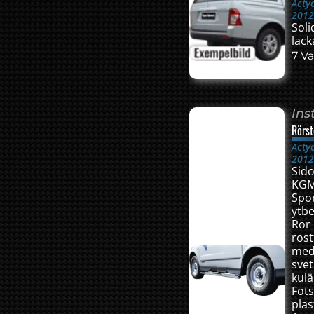
Acty
201
Soli
lack
7 Va
Ins
Rörst
Acty
201
Sido
KGM
Spor
ytb
Rör 
rost
med
sve
kulä
Fots
pla