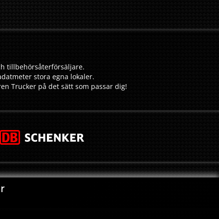
h tillbehörsåterförsäljare.
adatmeter stora egna lokaler.
aren Trucker på det sätt som passar dig!
r