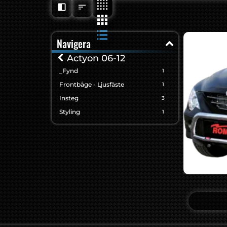
Navigera
Actyon 06-12
_Fynd
1
Frontbåge - Ljusfäste
1
Insteg
3
Styling
1