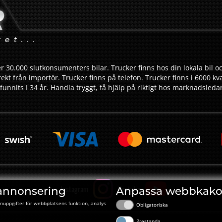
tet...
r 30.000 slutkonsumenters bilar. Trucker finns hos din lokala bil oc
ekt från importör. Trucker finns på telefon. Trucker finns i 6000 kv
funnits I 34 år. Handla tryggt, få hjälp på riktigt hos marknadsled
Instagram
Youtube
annonsering
Anpassa webbkako
nuppgifter för webbplatsens funktion, analys
Obligatoriska
Prestanda