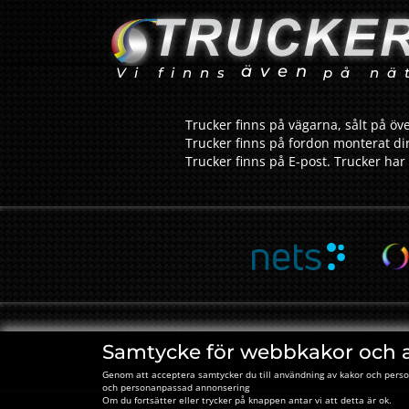
även
Vi finns
på nä
Trucker finns på vägarna, sålt på öve
Trucker finns på fordon monterat dir
Trucker finns på E-post. Trucker har 
Samtycke för webbkakor och 
Genom att acceptera samtycker du till användning av kakor och perso
och personanpassad annonsering
Om du fortsätter eller trycker på knappen antar vi att detta är ok.