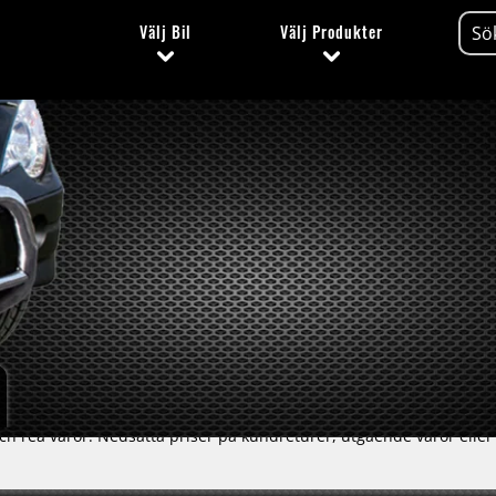
Välj
Bil
Välj
Produkter
 rea varor. Nedsatta priser på kundreturer, utgående varor eller s