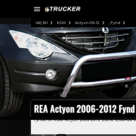
Välj Bil
KGM
Actyon 06-12
_Fynd
REA Actyon 2006-2012 Fynd
Fynda till KGM Actyon 2006-2012 bland sekunda och