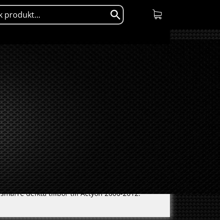
märre defkta tillbör till Actyon 2006-2012.