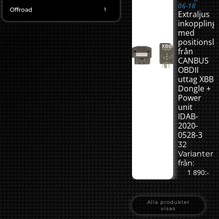
06-18
Offroad
1
Extraljus
inkoppling
med
positionslj
från
CANBUS
OBDII
uttag XBB
Dongle +
Power
unit
IDAB-
2020-
0528-3
32
Varianter
från:
1 890:-
Alla produkter
visas