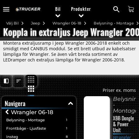
Bil
Produkter
Välj Bil
Jeep
Wrangler 06-18
Belysning - Montage
Koppla in extraljus Jeep Wrangler 2
Montera extraljusramp i Jeep Wrangler 2006-2018 enkelt och
smidigt med CANBUS moddul. Se ett brett utbud av kabelsatser
lämpliga för Wrangler. Se även vårt breda sortiment av
LEDramper och extraljus lämpliga för Wrangler 2006-2018.
Priser ex. moms
Belysnin
Navigera
-
Montage
Wrangler 06-18
XBB Dongle
Belysning - Montage
1
& Power
Frontbåge - Ljusfäste
1
Unit
Insteg
Wrangler
8