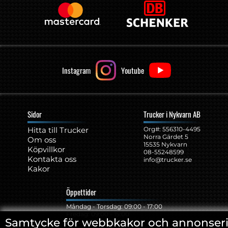
Instagram
Youtube
Sidor
Trucker i Nykvarn AB
Hitta till Trucker
Org#: ‍556310-4495
Norra Gärdet 5
Om oss
15535 Nykvarn
Köpvillkor
08-55248599
Kontakta oss
info@trucker.se
Kakor
Öppettider
Måndag - Torsdag: 09:00 - 17:00
Fredag: 09:00 - 15:00
Samtycke för webbkakor och annonser
Lunch: 12:00 - 13:15