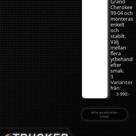
Grand
Cherokee
99-04 och
monteras
enkelt
och
stabilt.
Välj
mellan
flera
ytbehandli
efter
smak.
3
Varianter
från:
3 990:-
Alla produkter
visas