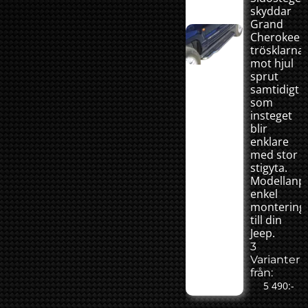
skyddar
Grand
Cherokee
trösklarna
mot hjul
sprut
samtidigt
som
insteget
blir
enklare
med stor
stigyta.
Modellanp
enkel
montering
till din
Jeep.
3
Varianter
från:
5 490:-