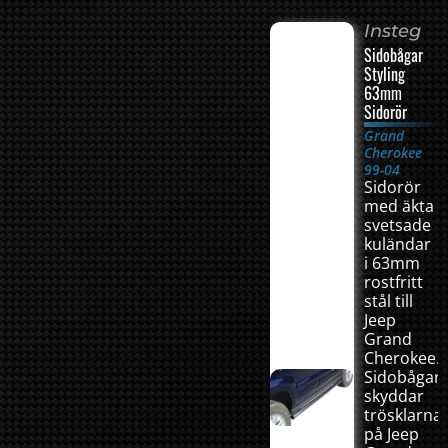
Insteg
Sidobågar
Styling
63mm
Sidorör
Grand
Cherokee
99-04
Sidorör
med äkta
svetsade
kuländar
i 63mm
rostfritt
stål till
Jeep
Grand
Cherokee.
Sidobågar
skyddar
trösklarna
på Jeep