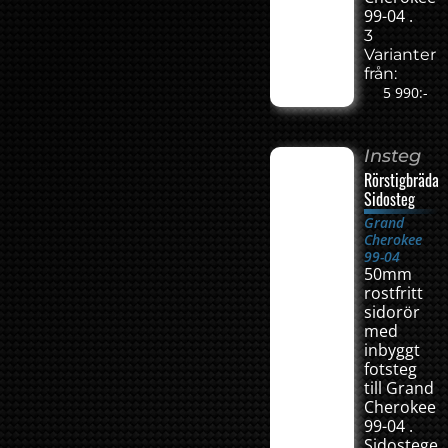
99-04 .
3
Varianter
från:
5 990:-
Insteg
Rörstigbräda
Sidosteg
Grand
Cherokee
99-04
50mm
rostfritt
sidorör
med
inbyggt
fotsteg
till Grand
Cherokee
99-04 .
Sidostege