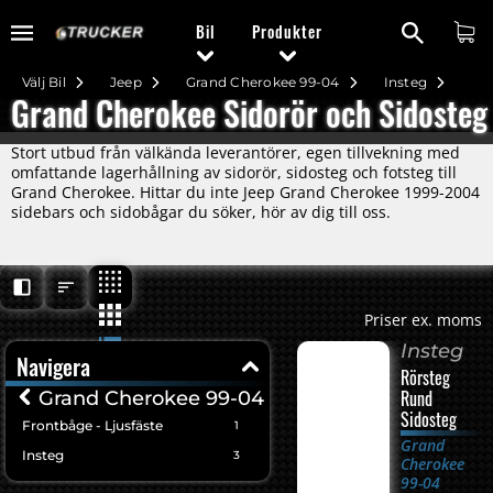
Bil
Produkter
Välj Bil
Jeep
Grand Cherokee 99-04
Insteg
Grand Cherokee Sidorör och Sidosteg
Stort utbud från välkända leverantörer, egen tillvekning med
omfattande lagerhållning av sidorör, sidosteg och fotsteg till
Grand Cherokee. Hittar du inte Jeep Grand Cherokee 1999-2004
sidebars och sidobågar du söker, hör av dig till oss.
Priser ex. moms
Insteg
Navigera
Rörsteg
Rund
Grand Cherokee 99-04
Sidosteg
Frontbåge - Ljusfäste
1
Grand
Insteg
3
Cherokee
99-04