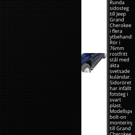
Runda
sidosteg
till Jeep
Grand
Cherokee
i flera
ytbehandli
Rör i
76mm
rostfritt
stål med
äkta
svetsade
kuländar.
Sidoröret
har infällt
fotsteg i
svart
plast.
Modellspec
bolt-on
montering
till Grand
Cherokee