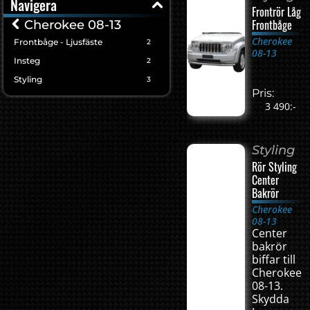
Navigera
Frontrör Låg
Frontbåge
Cherokee 08-13
Cherokee
Frontbåge - Ljusfäste
2
08-13
Insteg
2
Styling
3
Pris:
3 490:-
Styling
Rör Styling
Center
Bakrör
Cherokee
08-13
Center
bakrör
biffar till
Cherokee
08-13.
Skydda