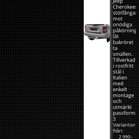
Jeep
Cherokees
stötfångar
mot
onödiga
påkörninga
låt
bakröret
ta
smällen.
Tillverkad
i rostfritt
stål i
Italien
med
enkelt
montage
och
utmärkt
passform.
3
Varianter
från:
2 990:-