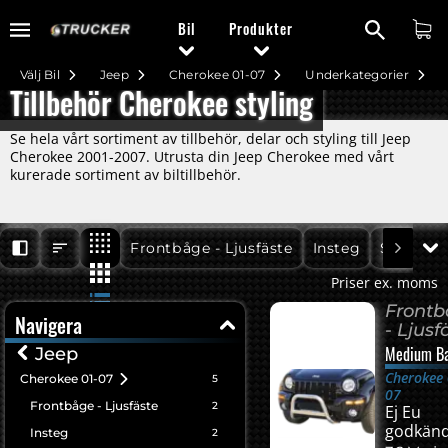
Bil
Produkter
Välj Bil
Jeep
Cherokee 01-07
Underkategorier
Tillbehör Cherokee styling
Se hela vårt sortiment av tillbehör, delar och styling till Jeep
Cherokee 2001-2007. Utrusta din Jeep Cherokee med vårt
kurerade sortiment av biltillbehör.
Cherokee 01-07
Cherokee 01-07
Cherokee 
Frontbåge - Ljusfäste
Insteg
Styling
Priser ex. moms
Front
Navigera
- Ljusf
Medium Ba
Jeep
Cherokee 
Cherokee 01-07
5
07
Frontbåge - Ljusfäste
2
Ej Eu
godkän
Insteg
2