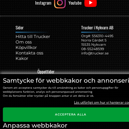
Instagram
Youtube
Sidor
Trucker i Nykvarn AB
Hitta till Trucker
Org#: ‍556310-4495
Norra Gärdet 5
Om oss
15535 Nykvarn
Köpvillkor
08-55248599
Kontakta oss
info@trucker.se
Kakor
Öppettider
Samtycke för webbkakor och annonser
Måndag - Torsdag: 09:00 - 17:00
Fredag: 09:00 - 15:00
Genom att acceptera samtycker du till användning av kakor och personuppgifter för
Lunch: 12:00 - 13:15
webbplatsens funktion, analys och personanpassad annonsering
Om du fortsätter eller trycker på knappen antar vi att detta är ok.
Läs utförligt om hur vi hanterar co
ACCEPTERA ALLA
Anpassa webbkakor