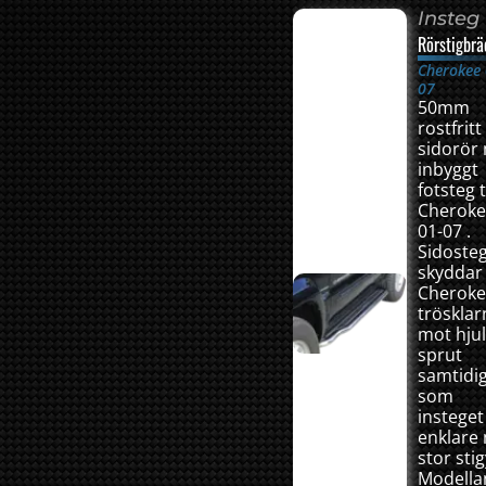
Insteg
Rörstigbrä
Cherokee 
07
50mm
rostfritt
sidorör
inbyggt
fotsteg ti
Cherok
01-07 .
Sidoste
skyddar
Cherok
trösklar
mot hju
sprut
samtidi
som
insteget 
enklare
stor stig
Modella