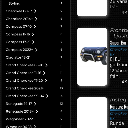
36 Vari
Styling
1
från:
Cherokee 08-13
7
4 4
Cherokee 2014+
6
Compass 07-10
7
Front
Compass 11-16
8
- Ljusf
Super Bar
Compass 17-21
7
Cherokee 
Compass 2022+
6
07
Gladiator 18-21
2
Ej EU
godkän
Grand Cherokee 05-10
5
12 Varia
Grand Cherokee 11-16
11
från:
Grand Cherokee 17-20
5
4 9
Grand Cherokee 2021+
13
Grand Cherokee 99-04
4
Insteg
Renegade 14-17
13
Rörsteg R
Renegade 2018+
8
Cherokee 
07
Wagoneer 2022+
7
Runda
Wrangler 06-18
11