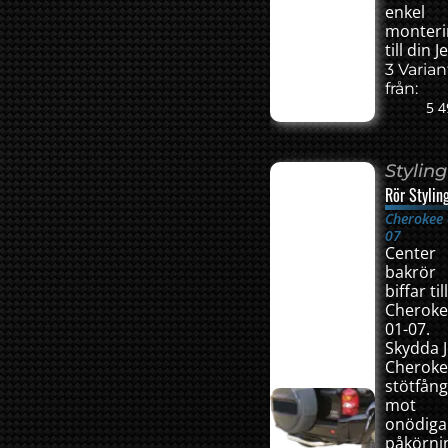
enkel
monteri
till din J
3 Varian
från:
5 4
Styling
Rör Stylin
Cherokee 
07
Center
bakrör
biffar til
Cherok
01-07.
Skydda 
Cheroke
stötfån
mot
onödiga
påkörni