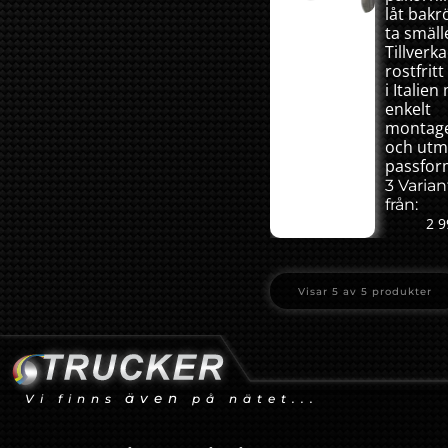
låt bakr
ta smäll
Tillverka
rostfritt
i Italie
enkelt
montag
och utm
passfor
3 Varian
från:
2 9
Visar
5
av
5
produkter
även
Vi finns
på nätet...