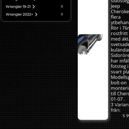
sidosteg 
Jeep
Wrangler 19-21
3
Cheroke
Wrangler 2022+
3
flera
ytbehan
Rör i 7
rostfritt
med äkt
svetsad
kulända
Sidorör
har infäl
fotsteg i
svart pla
Modellsp
bolt-on
monteri
till Che
01-07 .
3 Varian
från:
5 9