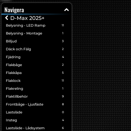
Navigera
D-Max 2025+
Belysning - LED Ramp
11
Belysning - Montage
1
Billjud
3
Däck och Fälg
2
Fjädring
4
Flakbåge
2
Flakkåpa
5
Flaklock
11
Flakreling
1
Flaktillbehör
9
Frontbåge - Ljusfäste
8
Lastsläde
0
Insteg
4
Lastsläde - Lådsystem
6