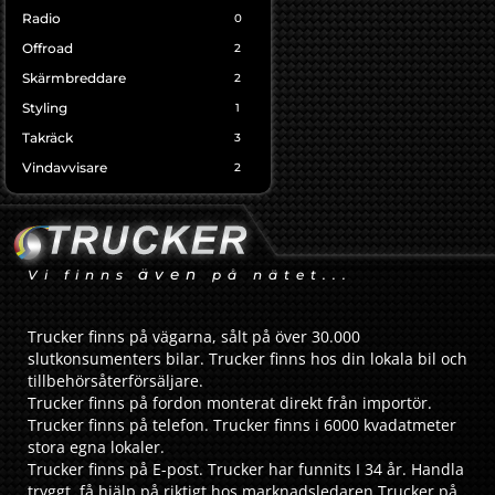
Radio
0
Offroad
2
Skärmbreddare
2
Styling
1
Takräck
3
Vindavvisare
2
även
Vi finns
på nätet...
Trucker finns på vägarna, sålt på över 30.000
slutkonsumenters bilar. Trucker finns hos din lokala bil och
tillbehörsåterförsäljare.
Trucker finns på fordon monterat direkt från importör.
Trucker finns på telefon. Trucker finns i 6000 kvadatmeter
stora egna lokaler.
Trucker finns på E-post. Trucker har funnits I 34 år. Handla
tryggt, få hjälp på riktigt hos marknadsledaren Trucker på