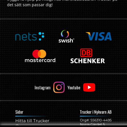
det sätt som passar dig!
Instagram
Youtube
Sidor
Trucker i Nykvarn AB
Hitta till Trucker
Org#: ‍556310-4495
Norra Gärdet 5
Om oss