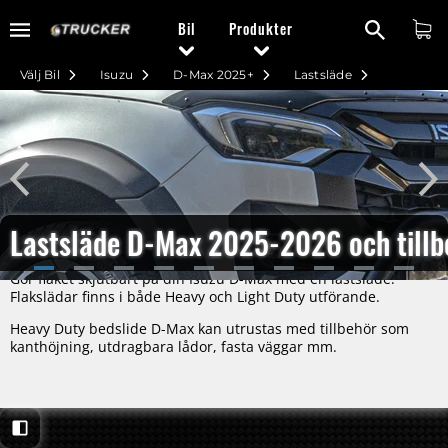
Bil
Produkter
Välj Bil
Isuzu
D-Max 2025+
Lastsläde
Lastsläde D-Max 2025-2026 och tillb
Gör flaket skjutbart på din Isuzu D-Max med en lastsläde.
Flakslädar finns i både Heavy och Light Duty utförande.
Heavy Duty bedslide D-Max kan utrustas med tillbehör som
kanthöjning, utdragbara lådor, fasta väggar mm.