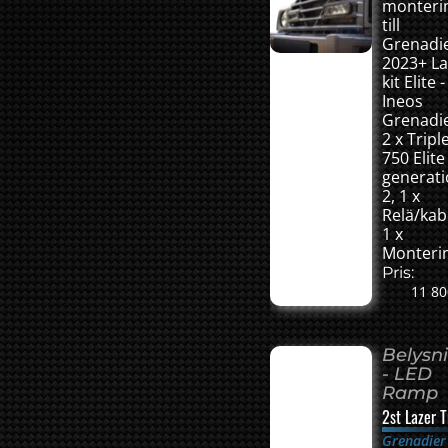
monterin
till
Grenadi
2023+ La
kit Elite -
Ineos
Grenadie
2 x Tripl
750 Elite
generat
2, 1 x
Relä/kab
1 x
Monterin
Pris:
11 80
Belysn
- LED
Ramp
2st Lazer T
Grenadier