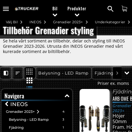
Bil
Produkter
Välj Bil
INEOS
Grenadier 2023+
Underkategorier
Tillbehör Grenadier styling
Se hela vårt sortiment av tillbehör, delar och styling till INEOS
Grenadier 2023-2026. Utrusta din INEOS Grenadier med vårt
kurerade sortiment av biltillbehör.
Grenadier 2023+
Grenadier 2023+
Belysning - LED Ramp
Fjädring
Priser ex. moms
Fjädri
Navigera
ARB OME B
INEOS
Grenadier
2023+
Grenadier 2023+
4
Höjer
Belysning - LED Ramp
3
50mm
Fram. Hö
Fjädring
1