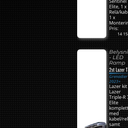
Sentinel 
Elite, 1 x
Relä/kab
1 x
Monterin
Pris:
14 15
Belysn
- LED
Ramp
2st Lazer T
Grenadier
2023+
Lazer kit
Lazer
Triple-R
Elite
komplet
med
kabel/re
samt