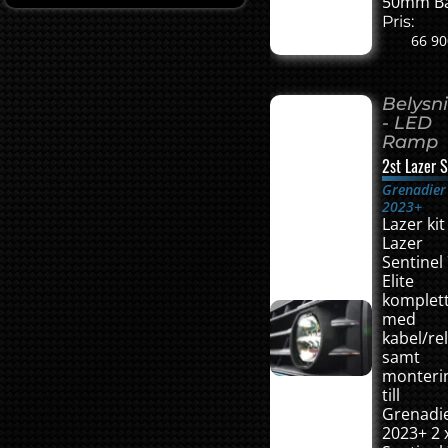
50mm B
Pris:
66 90
Belysn
- LED
Ramp
2st Lazer S
Grenadier
2023+
Lazer kit
Lazer
Sentinel 
Elite
komplet
med
kabel/re
samt
monterin
till
Grenadi
2023+ 2 