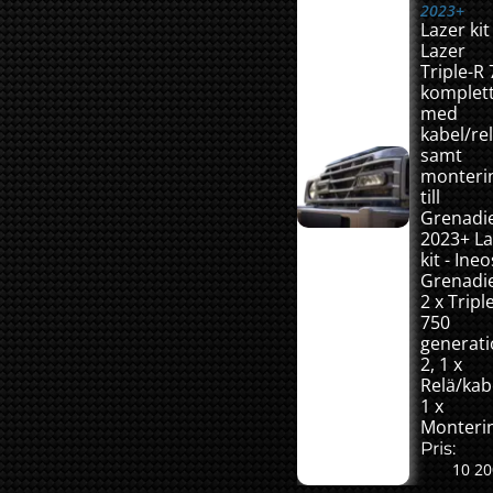
2023+
Lazer kit
Lazer
Triple-R
komplet
med
kabel/re
samt
monterin
till
Grenadi
2023+ La
kit - Ineo
Grenadie
2 x Tripl
750
generat
2, 1 x
Relä/kab
1 x
Monterin
Pris:
10 20