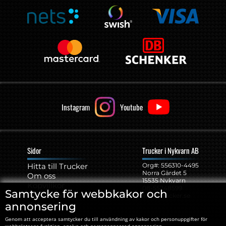
Instagram
Youtube
Sidor
Trucker i Nykvarn AB
Hitta till Trucker
Org#: ‍556310-4495
Norra Gärdet 5
Om oss
15535 Nykvarn
Köpvillkor
08-55248599
Samtycke för webbkakor och
Kontakta oss
info@trucker.se
annonsering
Kakor
Genom att acceptera samtycker du till användning av kakor och personuppgifter för
webbplatsens funktion, analys och personanpassad annonsering