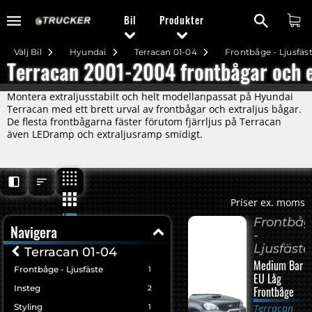
Bil
Produkter
Välj Bil
Hyundai
Terracan 01-04
Frontbåge - Ljusfäs
Terracan 2001-2004 frontbågar och e
Montera extraljusstabilt och helt modellanpassat på Hyundai
Terracan med ett brett urval av frontbågar och extraljus bågar.
De flesta frontbågarna fäster förutom fjärrljus på Terracan
även LEDramp och extraljusramp smidigt.
Priser ex. moms
Frontbå
Navigera
-
Ljusfäste
Terracan 01-04
Medium Bar
Frontbåge - Ljusfäste
1
EU Låg
Insteg
2
Frontbåge
Styling
Terracan
1