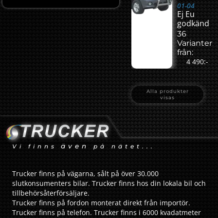
01-04
Ej Eu
godkänd
36
Varianter
från:
4 490:-
Alla produkter
visas
även
Vi finns
på nätet...
Trucker finns på vägarna, sålt på över 30.000
slutkonsumenters bilar. Trucker finns hos din lokala bil och
tillbehörsåterförsäljare.
Trucker finns på fordon monterat direkt från importör.
Trucker finns på telefon. Trucker finns i 6000 kvadatmeter