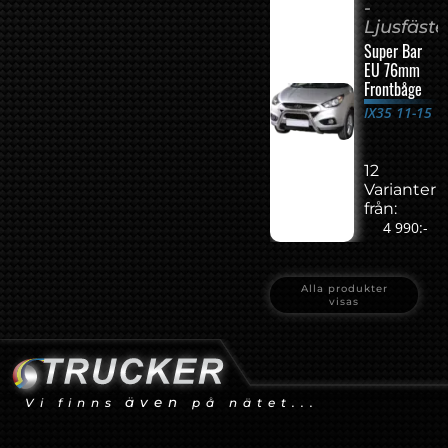
-
Ljusfäste
Super Bar
EU 76mm
Frontbåge
IX35 11-15
12
Varianter
från:
4 990:-
Alla produkter
visas
även
Vi finns
på nätet...