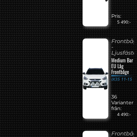
Pris:
5 490:-
Frontbå
-
Ljusfäste
Medium Bar
EU Låg
Frontbåge
IX35 11-15
36
Varianter
från:
4 490:-
Frontbå