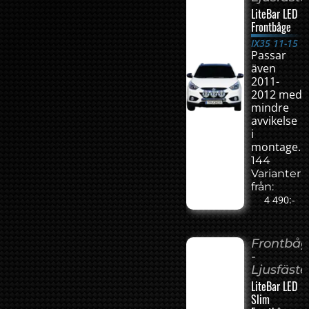
LiteBar LED
Frontbåge
IX35 11-15
Passar
även
2011-
2012 med
mindre
avvikelse
i
montage.
144
Varianter
från:
4 490:-
Frontbå
-
Ljusfäste
LiteBar LED
Slim