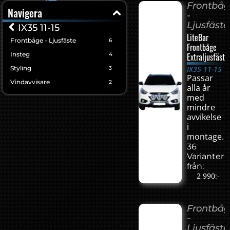
Frontbå
Navigera
-
Ljusfäste
IX35 11-15
LiteBar
Frontbåge - Ljusfäste
6
Frontbåge
Insteg
4
Extraljusfäste
Styling
IX35 11-15
3
Passar
Vindavvisare
2
alla år
med
mindre
avvikelse
i
montage.
36
Varianter
från:
2 990:-
Frontbå
-
Ljusfäste