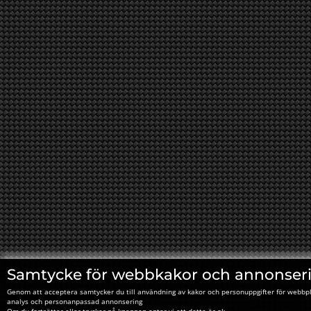
Samtycke för webbkakor och annonser
Genom att acceptera samtycker du till användning av kakor och personuppgifter för webbpl
analys och personanpassad annonsering
Om du fortsätter eller trycker på knappen antar vi att detta är ok.