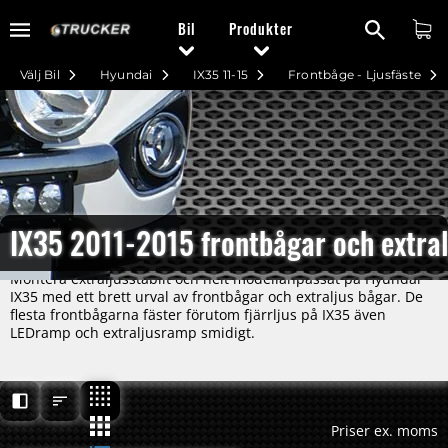
Bil
Produkter
Välj Bil
Hyundai
IX35 11-15
Frontbåge - Ljusfäste
IX35 2011-2015 frontbågar och extral
Montera extraljusstabilt och helt modellanpassat på Hyundai
IX35 med ett brett urval av frontbågar och extraljus bågar. De
flesta frontbågarna fäster förutom fjärrljus på IX35 även
LEDramp och extraljusramp smidigt.
Priser ex. moms