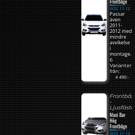
Frontbåge
IX35 11-15
Passar
även
2011-
2012 med
mindre
avvikelse
i
montage.
6
Varianter
från:
4 490:-
Frontbå
-
Ljusfäste
Maxi Bar
Hög
Frontbåge
IX35 11-15