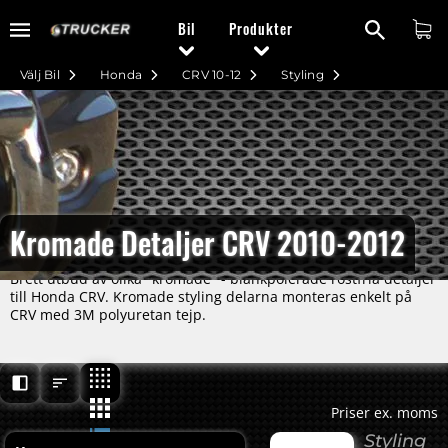
Bil
Produkter
Välj Bil
Honda
CRV 10-12
Styling
Kromade Detaljer CRV 2010-2012
Brett utbud av olika "kromade" - blankpolerade rostfria detaljer
till Honda CRV. Kromade styling delarna monteras enkelt på
CRV med 3M polyuretan tejp.
Priser ex. moms
Styling