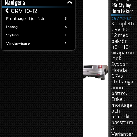
Navigera
Rör Styling
Hörn Bakrör
CRV 10-12
CRV 10-12
Frontbåge - Ljusfäste
5
Komplette
Insteg
4
CRV 10-
12 med
Styling
1
bakrör
Vindavvisare
1
hörn för
wraparou
look.
Syddar
Honda
CRVs
stötfångar
ännu
bättre.
Enkelt
montage
och
utmärkt
passform.
3
Varianter