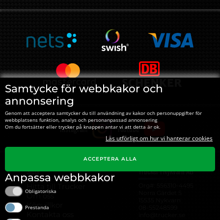
Samtycke för webbkakor och
annonsering
Genom att acceptera samtycker du till användning av kakor och personuppgifter för
webbplatsens funktion, analys och personanpassad annonsering
Instagram
Youtube
Om du fortsätter eller trycker på knappen antar vi att detta är ok.
Läs utförligt om hur vi hanterar cookies
ACCEPTERA ALLA
Sidor
Trucker i Nykvarn AB
Anpassa webbkakor
Hitta till Trucker
Org#: ‍556310-4495
Obligatoriska
Norra Gärdet 5
Om oss
15535 Nykvarn
Köpvillkor
08-55248599
Prestanda
Kontakta oss
info@trucker.se