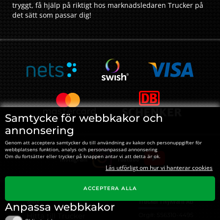
tryggt, få hjälp på riktigt hos marknadsledaren Trucker på
det sätt som passar dig!
Samtycke för webbkakor och
annonsering
Genom att acceptera samtycker du till användning av kakor och personuppgifter för
webbplatsens funktion, analys och personanpassad annonsering
Instagram
Youtube
Om du fortsätter eller trycker på knappen antar vi att detta är ok.
Läs utförligt om hur vi hanterar cookies
ACCEPTERA ALLA
Sidor
Trucker i Nykvarn AB
Anpassa webbkakor
Hitta till Trucker
Org#: ‍556310-4495