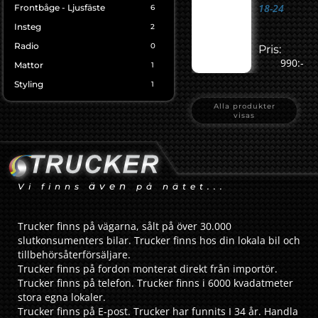
18-24
Frontbåge - Ljusfäste
6
Insteg
2
Radio
0
Pris:
990:-
Mattor
1
Styling
1
Alla produkter
visas
även
Vi finns
på nätet...
Trucker finns på vägarna, sålt på över 30.000
slutkonsumenters bilar. Trucker finns hos din lokala bil och
tillbehörsåterförsäljare.
Trucker finns på fordon monterat direkt från importör.
Trucker finns på telefon. Trucker finns i 6000 kvadatmeter
stora egna lokaler.
Trucker finns på E-post. Trucker har funnits I 34 år. Handla