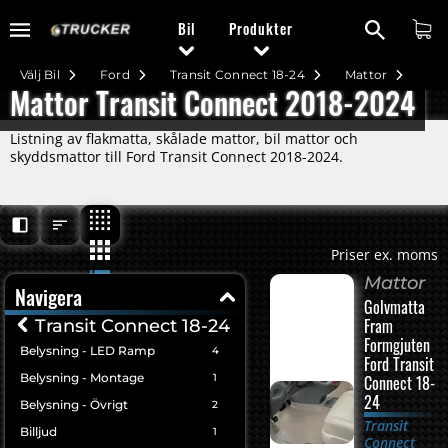
Bil
Produkter
Välj Bil
Ford
Transit Connect 18-24
Mattor
Mattor Transit Connect 2018-2024
Listning av flakmatta, skålade mattor, bil mattor och
skyddsmattor till Ford Transit Connect 2018-2024.
Priser ex. moms
Mattor
Navigera
Golvmatta
Fram
Transit Connect 18-24
Formgjuten
Belysning - LED Ramp
4
Ford Transit
Belysning - Montage
1
Connect 18-
24
Belysning - Övrigt
2
Transit
Billjud
1
Connect