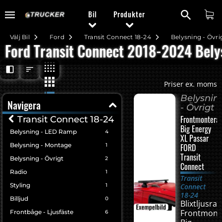
Bil
Produkter
Välj Bil
Ford
Transit Connect 18-24
Belysning - Övri
Ford Transit Connect 2018-2024 Belys
Priser ex. moms
Belysnin
Navigera
- Övrigt
Frontmontera
Transit Connect 18-24
Big Energy
Belysning - LED Ramp
4
XL Passar
Belysning - Montage
1
FORD
Transit
Belysning - Övrigt
2
Connect
Radio
1
Transit
Styling
1
Connect
18-24
Billjud
0
Blixtljusra
Frontmont
Frontbåge - Ljusfäste
6