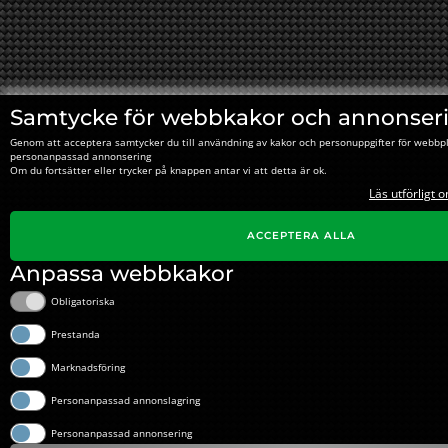
Samtycke för webbkakor och annonser
Genom att acceptera samtycker du till användning av kakor och personuppgifter för webbpl
personanpassad annonsering
Om du fortsätter eller trycker på knappen antar vi att detta är ok.
Läs utförligt 
ACCEPTERA ALLA
Anpassa webbkakor
Obligatoriska
Prestanda
Marknadsföring
Personanpassad annonslagring
Personanpassad annonsering