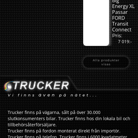
Big
Energy XL
Passar
FORD
Transit
Connect
Pris:
7 019:-
Alla produkter
visas
även
Vi finns
på nätet...
Trucker finns på vägarna, sålt på över 30.000
slutkonsumenters bilar. Trucker finns hos din lokala bil och
tillbehörsåterförsäljare.
Trucker finns på fordon monterat direkt från importör.
Trucker finns på telefon. Trucker finns i 6000 kvadatmeter