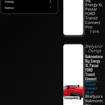
Big
Insteg
2
Energy XL
Mattor
1
Passar
FORD
Transit
Connect
Pris:
7 019:-
Belysnin
- Övrigt
Bakmonterad
Big Energy
XL Passar
FORD
Transit
Connect
Transit
Connect
18-24
Blixtljusra
Bakmonte