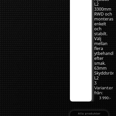
L2
3300mm
RWD och
monteras
enkelt
och
stabilt.
Välj
mellan
flera
ytbehandli
efter
smak.
63mm
Skyddsrör
L2
3
Varianter
från:
3 990:-
Alla produkter