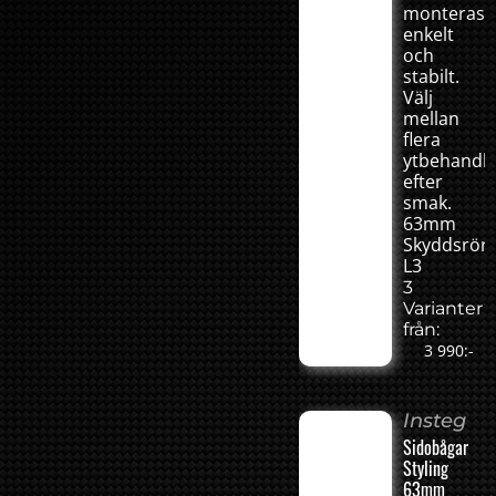
monteras
enkelt
och
stabilt.
Välj
mellan
flera
ytbehandli
efter
smak.
63mm
Skyddsrör
L3
3
Varianter
från:
3 990:-
Insteg
Sidobågar
Styling
63mm