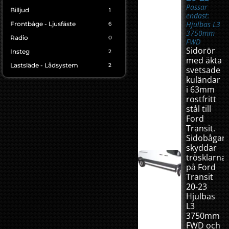
Passar
Billjud
1
endast:
Hjulbas L3
Frontbåge - Ljusfäste
6
3750mm
Radio
0
FWD
Sidorör
Insteg
2
med äkta
Lastsläde - Lådsystem
2
svetsade
kuländar
i 63mm
rostfritt
stål till
Ford
Transit.
Sidobågar
skyddar
trösklarna
på Ford
Transit
20-23
Hjulbas
L3
3750mm
FWD och