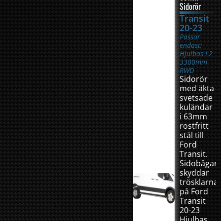
Sidorör
Transit
20-23
Passar
endast:
Hjulbas L2
3300mm
RWD
Sidorör
med äkta
svetsade
kuländar
i 63mm
rostfritt
stål till
Ford
Transit.
Sidobågar
skyddar
trösklarna
på Ford
Transit
20-23
Hjulbas