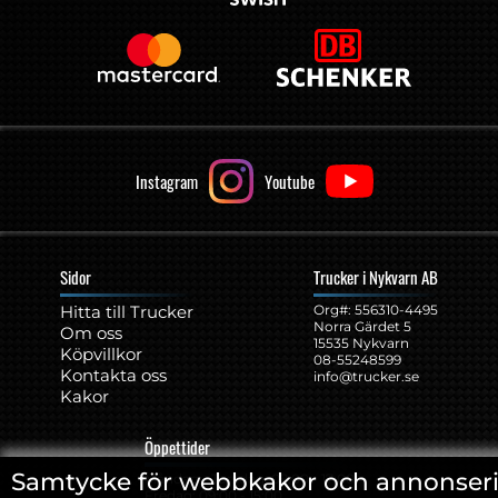
Instagram
Youtube
Sidor
Trucker i Nykvarn AB
Hitta till Trucker
Org#: ‍556310-4495
Norra Gärdet 5
Om oss
15535 Nykvarn
Köpvillkor
08-55248599
Kontakta oss
info@trucker.se
Kakor
Öppettider
Samtycke för webbkakor och annonser
Måndag - Torsdag: 09:00 - 17:00
Fredag: 09:00 - 15:00