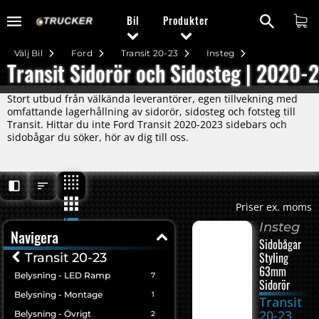
Bil
Produkter
Välj Bil
Ford
Transit 20-23
Insteg
Transit Sidorör och Sidosteg | 2020-
Stort utbud från välkända leverantörer, egen tillvekning med
omfattande lagerhållning av sidorör, sidosteg och fotsteg till
Transit. Hittar du inte Ford Transit 2020-2023 sidebars och
sidobågar du söker, hör av dig till oss.
Priser ex. moms
Insteg
Navigera
Sidobågar
Styling
Transit 20-23
63mm
Belysning - LED Ramp
7
Sidorör
Belysning - Montage
1
Transit
20-23
Belysning - Övrigt
2