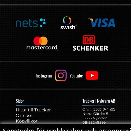
Instagram
Youtube
Sidor
Trucker i Nykvarn AB
Hitta till Trucker
Org#: ‍556310-4495
Norra Gärdet 5
Om oss
15535 Nykvarn
Köpvillkor
08-55248599
Kontakta oss
info@trucker.se
Samtycke för webbkakor och annonser