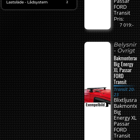
Passar
Lastsläde - Lådsystem
2
FORD
Transit
Pris:
7 019:-
Belysnin
- Övrigt
Bakmonterad
Big Energy
XL Passar
FORD
Transit
Transit 20-
23
Blixtljusra
Bakmonte
Big
Energy XL
Passar
FORD
Transit