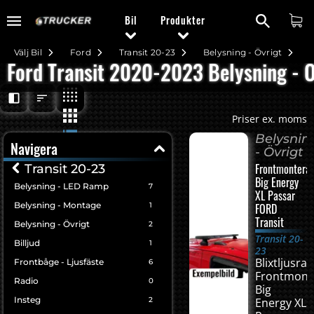
Bil
Produkter
Välj Bil
Ford
Transit 20-23
Belysning - Övrigt
Ford Transit 2020-2023 Belysning - Ö
Priser ex. moms
Belysnin
Navigera
- Övrigt
Frontmontera
Transit 20-23
Big Energy
Belysning - LED Ramp
7
XL Passar
Belysning - Montage
1
FORD
Transit
Belysning - Övrigt
2
Transit 20-
Billjud
1
23
Blixtljusra
Frontbåge - Ljusfäste
6
Frontmont
Radio
0
Big
Insteg
2
Energy XL