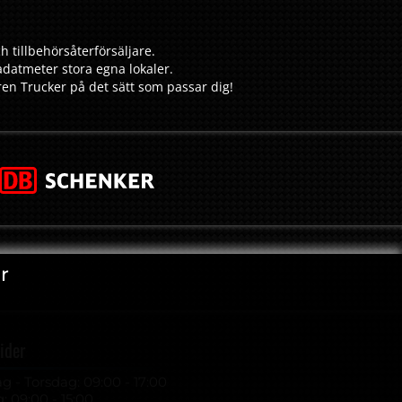
h tillbehörsåterförsäljare.
adatmeter stora egna lokaler.
aren Trucker på det sätt som passar dig!
r
ider
 - Torsdag: 09:00 - 17:00
: 09:00 - 15:00