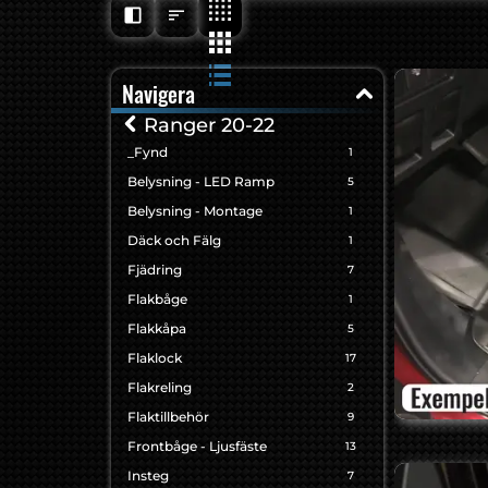
Navigera
Ranger 20-22
_Fynd
1
Belysning - LED Ramp
5
Belysning - Montage
1
Däck och Fälg
1
Fjädring
7
Flakbåge
1
Flakkåpa
5
Flaklock
17
Flakreling
2
Flaktillbehör
9
Frontbåge - Ljusfäste
13
Insteg
7