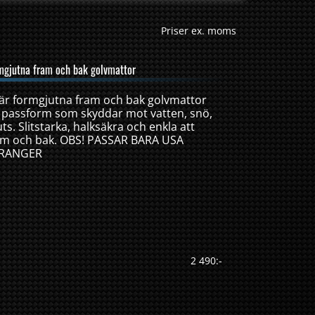
Priser ex. moms
mgjutna fram och bak golvmattor
 är formgjutna fram och bak golvmattor
 passform som skyddar mot vatten, snö,
ts. Slitstarka, halksäkra och enkla att
am och bak. OBS! PASSAR BARA USA
 RANGER
2 490:-