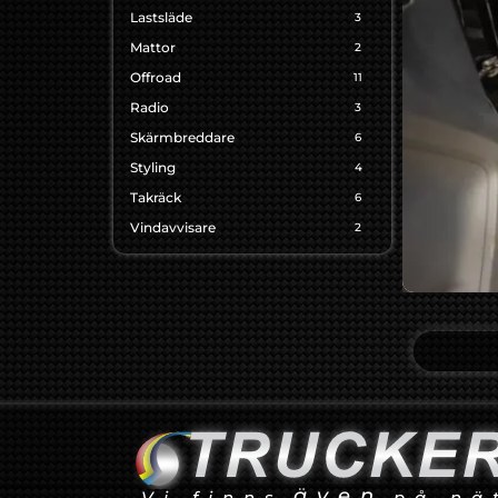
Lastsläde
3
Mattor
2
Offroad
11
Radio
3
Skärmbreddare
6
Styling
4
Takräck
6
Vindavvisare
2
även
Vi finns
på nä