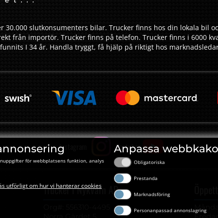
r 30.000 slutkonsumenters bilar. Trucker finns hos din lokala bil oc
ekt från importör. Trucker finns på telefon. Trucker finns i 6000 kv
funnits I 34 år. Handla tryggt, få hjälp på riktigt hos marknadsled
Instagram
Youtube
annonsering
Anpassa webbkako
nuppgifter för webbplatsens funktion, analys
Obligatoriska
Prestanda
äs utförligt om hur vi hanterar cookies
Trucker i Nykvarn AB
Öppett
Marknadsföring
Org#: ‍556310-4495
Måndag
Personanpassad annonslagring
Norra Gärdet 5
Fredag