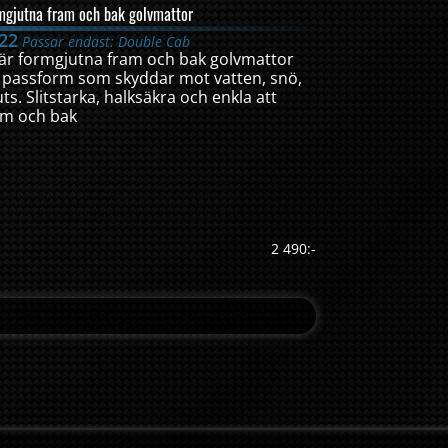
mgjutna fram och bak golvmattor
22
Passar endast: Double Cab
 är formgjutna fram och bak golvmattor
 passform som skyddar mot vatten, snö,
ts. Slitstarka, halksäkra och enkla att
am och bak
2 490:-