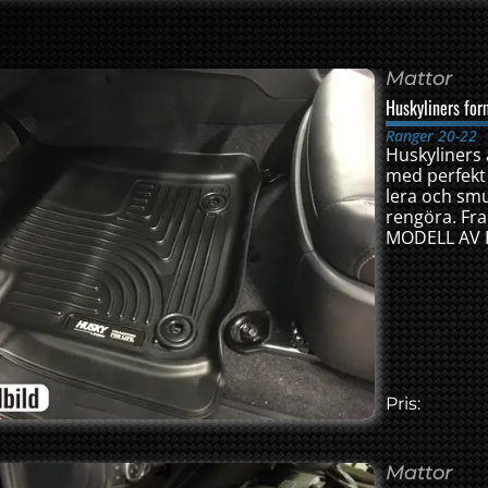
Mattor
Huskyliners for
Ranger 20-22
Huskyliners
med perfekt
lera och smu
rengöra. Fr
MODELL AV
Pris:
Mattor