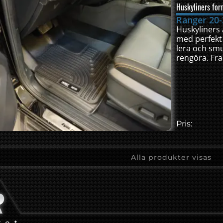
Huskyliners for
Ranger 20-
Huskyliners
med perfekt
lera och smu
rengöra. Fr
Pris:
Alla produkter visas
tet...