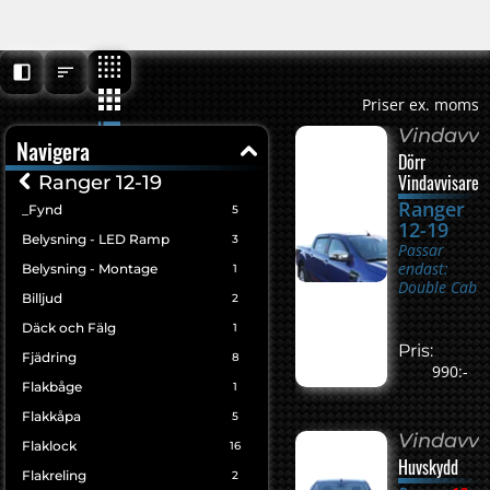
Priser ex. moms
Vindavvi
Navigera
Dörr
Vindavvisare
Ranger 12-19
Ranger
_Fynd
5
12-19
Belysning - LED Ramp
3
Passar
endast:
Belysning - Montage
1
Double Cab
Billjud
2
Däck och Fälg
1
Pris:
Fjädring
8
990:-
Flakbåge
1
Flakkåpa
5
Vindavvi
Flaklock
16
Huvskydd
Flakreling
2