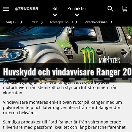
Bil
Produkter
Välj Bil
Ford
Ranger 12-19
Vindavvisare
Huvskydd och vindavvisare Ranger 2
Praktisk styling till din Ford Ranger. Huvskydd skyddar
motorhuven från stenskott och styr om luftströmmen från
vindrutan.
Vindavvisare monteras enkelt ovan rutor på Ranger med 3m
polyuretan tejp och låter dig ventilera från Ford Ranger dörr
rutorna bekvämt.
Samtliga produkter till Ford Ranger är från välrennomerade
tillverkare med passform, kvalitet och lång branscherfarenhet.