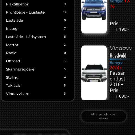
Ranger
12-
Flaktillbehör
9
16
Frontbåge - Ljusfäste
12
Lastsläde
0
Pris:
Insteg
1 190:-
7
Lastsläde - Lådsystem
6
Mattor
2
Vindavvi
Radio
0
Huvskydd
Offroad
12
Ranger
2016+
Skärmbreddare
5
Passar
Styling
4
endast
2016+
Takräck
5
Pris:
Vindavvisare
3
1 090:-
Alla produkter
visas