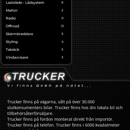
Lastsläde - Lådsystem
6
Mattor
2
Radio
0
Offroad
12
Skärmbreddare
5
Styling
4
Takräck
5
Vindavvisare
3
även
Vi finns
på nätet...
Trucker finns på vägarna, sålt på över 30.000
slutkonsumenters bilar. Trucker finns hos din lokala bil och
tillbehörsåterförsäljare.
Trucker finns på fordon monterat direkt från importör.
Trucker finns på telefon. Trucker finns i 6000 kvadatmeter