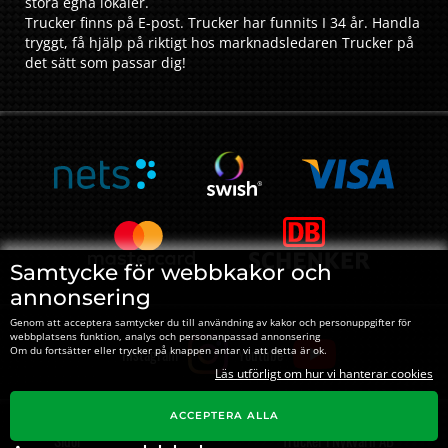
stora egna lokaler.
Trucker finns på E-post. Trucker har funnits I 34 år. Handla
tryggt, få hjälp på riktigt hos marknadsledaren Trucker på
det sätt som passar dig!
Samtycke för webbkakor och
annonsering
Genom att acceptera samtycker du till användning av kakor och personuppgifter för
webbplatsens funktion, analys och personanpassad annonsering
Instagram
Youtube
Om du fortsätter eller trycker på knappen antar vi att detta är ok.
Läs utförligt om hur vi hanterar cookies
ACCEPTERA ALLA
Sidor
Trucker i Nykvarn AB