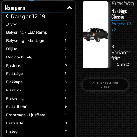
Flakbåg
Navigera
Flakbåge
Classic
Ranger 12-19
Ranger 12-
_Fynd
5
19
Belysning - LED Ramp
3
Belysning - Montage
1
9
Billjud
2
Varianter
Däck och Fälg
1
från:
5 990:-
Fjädring
8
Flakbåge
1
Flakkåpa
5
Alla produkter
visas
Flaklock
16
Flakreling
2
Flaktillbehör
9
Frontbåge - Ljusfäste
12
Lastsläde
0
Insteg
7