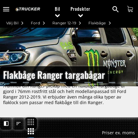
Bil
Produkter
Välj Bil
Ford
Ranger 12-19
Flakbåge
Flakbåge Ranger targabågar
Framhäv din Ranger pickup med en flakbåge. Targabåge är
gjord i 76mm rostfritt stål och helt modellanpassad till Ford
Ranger 2012-2019. Vi erbjuder även många olika typer av
flaklock som passar med flakbåge till din Ranger.
Priser ex. moms